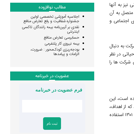
نیز به آنها
مطالب نوافزوده
 متصل به آن
اجلاسیه آموزشی تخصصی اولین
ی اجتماعی و
جشنواره شفافیت و رفع تعارض منافع
نقدی بر آیین‌نامه بیمه رانندگان تاکسی
اینترنتی
حسابرسی تعارض منافع
بیمه نیروی کار پلتفرمی
رکت به دنبال
بودجه‌ریزی کودک‌محور : ضرورت،
یاتی در نظر
الزامات و پیامدها
 شرکت ها را
عضویت در خبرنامه
فرم عضویت در خبرنامه
آن بوده است، این
ه از اهداف،
سیاست‌ها و اقدامات سازمان متاثر شده و می‌تواند بر آن تاثیر بگذارد. این مفهوم در ایران برای اولین بار در قانون ثبت اسناد و املاک مصوب ۱۳۰۱ استفاده