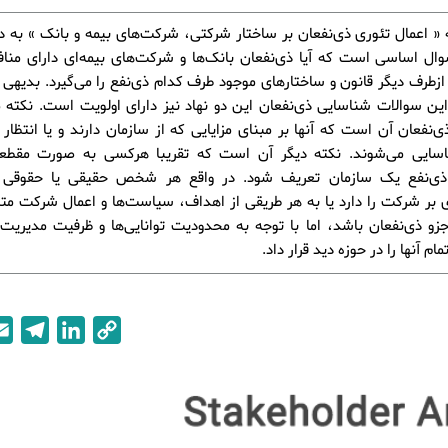
ه « اعمال تئوری ذی‌نفعان بر ساختار شرکتی، شرکت‌های بیمه و بانک » به د
ال اساسی است که آیا ذی‌نفعان بانک‌ها و شرکت‌های بیمه‌ای دارای منا
زطرف دیگر قانون و ساختارهای موجود طرف کدام ذی‌نفع را می‌گیرد. بدیهی
ین سوالات شناسایی ذی‌نفعان این دو نهاد نیز دارای اولویت است. نکته م
نفعان آن است که آنها بر مبنای مزایایی که از سازمان دارند و یا انتظار آن
اسایی می‌شوند. نکته دیگر آن است که تقریبا هرکسی به صورت مقطعی
 ذی‌نفع یک سازمان تعریف شود. در واقع هر شخص حقیقی یا حقوقی
ی بر شرکت را دارد یا به هر طریقی از اهداف، سیاست‌ها و اعمال شرکت متا
جزو ذی‌نفعان باشد، اما با توجه به محدودیت توانایی‌ها و ظرفیت مدیریت 
مام آنها را در حوزه دید قرار داد.
T
L
C
e
i
o
l
n
p
e
k
y
g
e
L