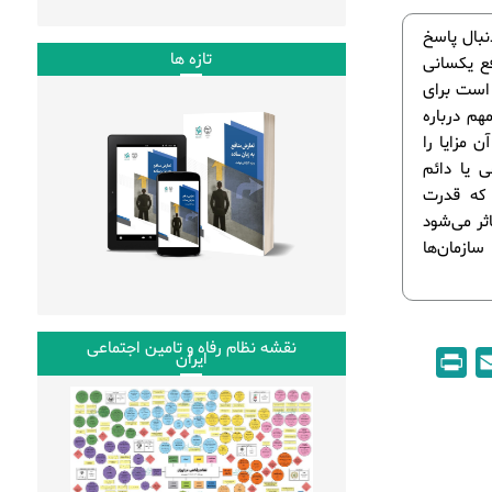
نبال پاسخ
تازه ها
فع یکسانی
 است برای
هم درباره
 مزایا را
 یا دائم
 که قدرت
ثر می‌شود
سازمان‌ها
نقشه نظام رفاه و تامین اجتماعی
P
E
ایران
r
m
i
a
n
i
t
l