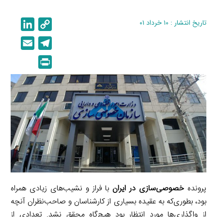
تاریخ انتشار : ۱۰ خرداد ۰۱
C
L
i
o
E
T
n
p
m
e
P
k
y
a
l
r
e
L
i
e
i
d
i
l
g
n
I
n
r
t
n
k
a
m
پرونده
خصوصی‌سازی در ایران
با فراز و نشیب‌های زیادی همراه
بود، بطوری‌که به عقیده بسیاری از کارشناسان و صاحب‌نظران آنچه
از واگذاری‌ها مورد انتظار بود هیچ‌گاه محقق نشد. تعدادی از