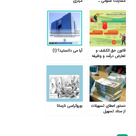
مشارکت عمومی ـ
مرکزی
خصوصی
قانون حق الکشف و
آیا می دانستید؟ (۱)
تعارض درآمد و وظیفه
دستور اعطای تسهیلات
بوروکراسی نارسانا
از ستاد تسهیل