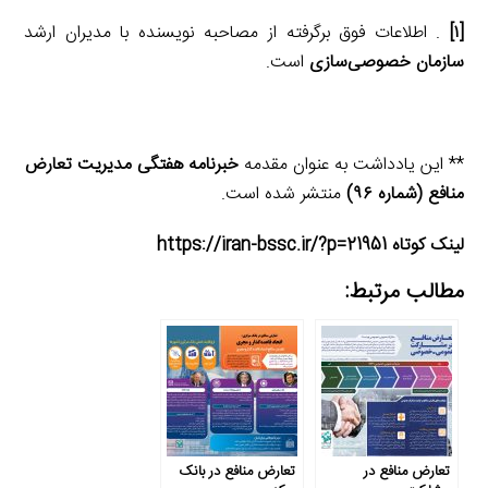
[۱]
. اطلاعات فوق برگرفته از مصاحبه نویسنده با مدیران ارشد
سازمان خصوصی‌سازی
است.
** این یادداشت به عنوان مقدمه
خبرنامه هفتگی مدیریت تعارض
منافع (شماره ۹۶)
منتشر شده است.
لینک کوتاه https://iran-bssc.ir/?p=21951
مطالب مرتبط:
تعارض منافع در
تعارض منافع در بانک