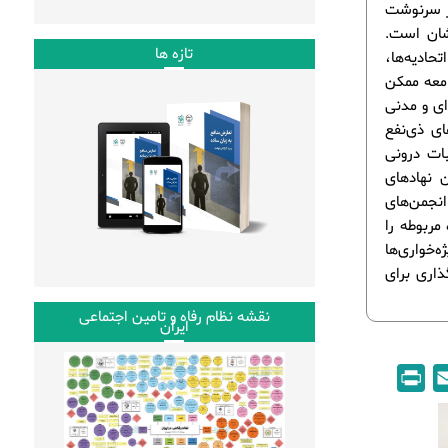
بر سرنوشت
شان است.
تازه ها
ادیه‌ها،
امعه ممکن
ای و مدنی
ی ذی‌نفع
بات درونی
 نهادهای
انجمن‌های
مربوطه را
‌خواری‌ها
ذاری برای
نقشه نظام رفاه و تامین اجتماعی
ایران
P
E
r
m
i
a