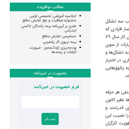
مطالب نوافزوده
اجلاسیه آموزشی تخصصی اولین
جشنواره شفافیت و رفع تعارض منافع
الب سه تشکل
نقدی بر آیین‌نامه بیمه رانندگان تاکسی
ار افرادی که
اینترنتی
حسابرسی تعارض منافع
به عضویت این تشکل‌ها درمی‌آیند و انحصار افرادی که می‌توانند برای نمایندگی کاندیدا شوند. اما جدا از این اشکال انحصار که بر اساس قانون کار سال ۶۹
بیمه نیروی کار پلتفرمی
ارات از سوی
بودجه‌ریزی کودک‌محور : ضرورت،
به تشکل‌ها و
الزامات و پیامدها
ری در اختیار
ه پاتوق‌هایی
عضویت در خبرنامه
د.
فرم عضویت در خبرنامه
صنفی هر حرفه
 نظیر کانون
ی قدرتمند و
 را نصیب این
ویت کارگران