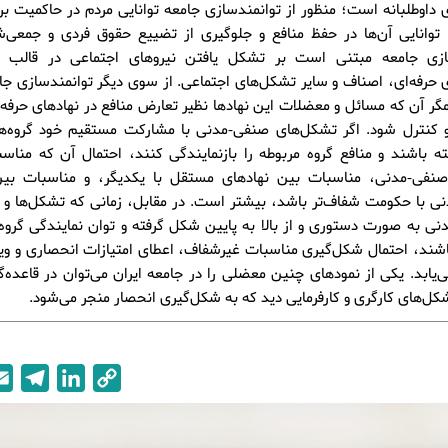
 داوطلبانه است؛ منظور از توانمندسازی جامعه توانایی مردم در حاکمیت 
توانایی آن‌ها در حفظ منافع و جلوگیری از تضییع حقوق فردی و جمعی‌
ازی جامعه مبتنی است بر تشکل یافتن نیروهای اجتماعی در قالب اتح
 حرفه‌ای، اصناف و سایر تشکل‌های اجتماعی. از سوی دیگر توانمندسازی ج
گر آن که مسائل و معضلات این نهادها نظیر تعارض منافع در نهادهای حرفه‌
 کنترل شود. اگر تشکل‌های صنفی-مدنی با مشارکت مستقیم خود گروه‌ها
 باشند و منافع گروه مربوطه را بازنمایندگی کنند، احتمال آن که مناس
صنفی-مدنی، مناسبات بین نهادهای مستقل با یکدیگر، و مناسبات بین
ی با حکومت شفاف‌تر باشد، بیشتر است. در مقابل، زمانی که تشکل‌ها و 
ی به صورت دستوری و از بالا به پایین شکل گرفته و توان نمایندگی گروه 
شند، احتمال شکل‌گیری مناسبات غیرشفاف، اعطای امتیازات انحصاری و ویژه
‌یابد. یکی از نمودهای چنین معضلی را در جامعه ایران می‌توان در قاعده‌گ
کل‌های کارگری و کارفرمایی دید که به شکل‌گیری انحصار منجر می‌شود.
T
L
C
e
i
o
l
n
p