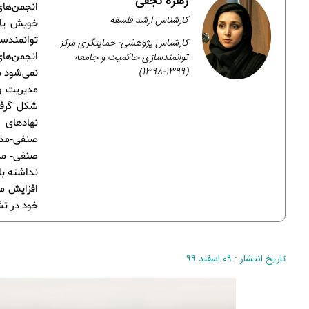
زهره نجفی
انجمن‌های
کارشناس ارشد فلسفه
خویش یا 
توانمندس
کارشناس پژوهشی- حمایتگری مرکز
توانمندسازی حاکمیت و جامعه
انجمن‌های
(1399-1398)
نمی‌شود م
مدیریت و
شکل گرفته
نهادهای 
صنفی-مدن
صنفی- مدن
نداشته با
افزایش می
خود در تش
تاریخ انتشار : ۰۹ اسفند ۹۹