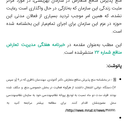
منع پذیرش منافع متعارض در سازمان بهزیستی، در مورد مراکز
مثبت زندگی این سازمان که به‌تازگی در حال واگذاری است رعایت
نشده، که همین امر موجب تردید بسیاری از فعالان مدنی این
حوزه در عزم این سازمان برای اجرای تمام‌عیار این بخشنامه شده
است.
این مطلب به‌عنوان مقدمه در
خبرنامه هفتگی مدیریت تعارض
منافع شماره ۲۲
منتشرشده است.
پانوشت:
[۱]
– در بخشنامه منع پذیرش منافع متعارض دکتر آخوندی، مهندسان ناظری که در ۹ (و سپس
۱۲) دستگاه دولتی اشتغال داشتند از هرگونه فعالیت در بخش خصوصی منع، و مکلف شده
بودند ظرف مدت دو ماه نسبت به تودیع پروانه نظام‌مهندسی خود به سازمان نظام‌مهندسی
محل عضویتشان اقدام کنند. برای مطالعه بیشتر مراجعه کنید به:
http://news.mrud.ir/news/48771/