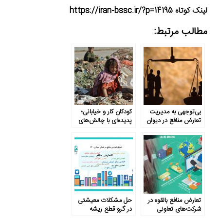
لینک کوتاه https://iran-bssc.ir/?p=14195
مطالب مرتبط:
بی‌توجهی به مدیریت
کودکان کار و خیابانی؛
تعارض منافع در دیوان
پدیده‌ای ‌با ‌چالش‌های
عدالت اداری
فراو‌ان‌، مردم ترحم
نکنند
تعارض منافع بالقوه در
حل مشکلات معیشتی
شرکت‌های تعاونی
در گرو قطع ریشه