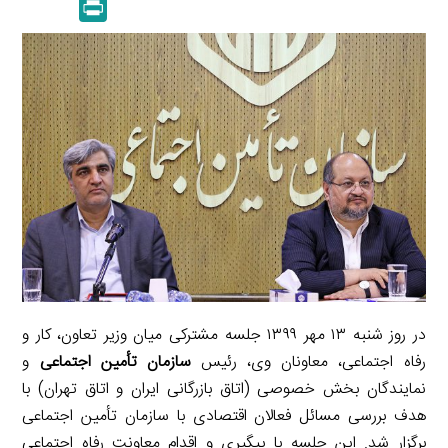
P
k
y
a
l
r
e
L
i
e
i
d
i
l
g
n
I
n
r
t
n
k
a
m
در روز شنبه ۱۳ مهر ۱۳۹۹ جلسه مشترکی میان وزیر تعاون، کار و
رفاه اجتماعی، معاونان وی، رئیس
سازمان تأمین اجتماعی
و
نمایندگان بخش خصوصی (اتاق بازرگانی ایران و اتاق تهران) با
هدف بررسی مسائل فعالان اقتصادی با سازمان تأمین اجتماعی
برگزار شد. این جلسه با پیگیری و اقدام معاونت رفاه اجتماعی