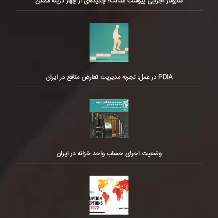
سازوکار اجرایی پیوست عدالت؛ چکیده‌ای از چهار گزینه ممکن
PDIA در عمل: تجربه مدیریت تعارض منافع در ایران
وضعیت اجرای حساب واحد خزانه در ایران