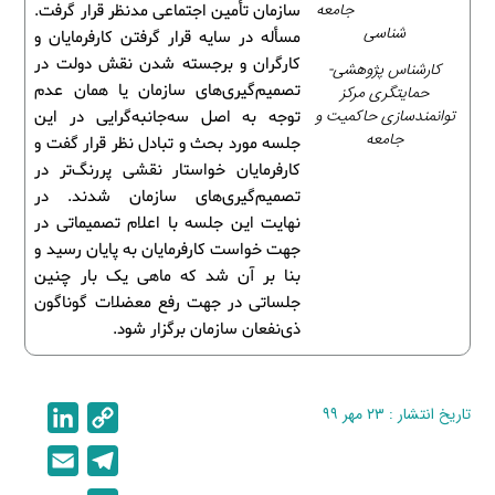
جامعه
سازمان تأمین اجتماعی مدنظر قرار گرفت.
شناسی
مسأله در سایه قرار گرفتن کارفرمایان و
کارگران و برجسته شدن نقش دولت در
کارشناس پژوهشی-
تصمیم‌گیری‌های سازمان یا همان عدم
حمایتگری مرکز
توانمندسازی حاکمیت و
توجه به اصل سه‌جانبه‌گرایی در این
جامعه
جلسه مورد بحث و تبادل نظر قرار گفت و
کارفرمایان خواستار نقشی پررنگ‌تر در
تصمیم‌گیری‌های سازمان شدند. در
نهایت این جلسه با اعلام تصمیماتی در
جهت خواست کارفرمایان به پایان رسید و
بنا بر آن شد که ماهی یک بار چنین
جلساتی در جهت رفع معضلات گوناگون
ذی‌نفعان سازمان برگزار شود.
تاریخ انتشار : ۲۳ مهر ۹۹
C
L
i
o
E
T
n
p
m
e