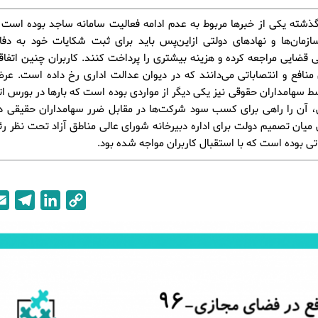
گذشته یکی از خبرها مربوط به عدم ادامه فعالیت سامانه ساجد بوده است
ازمان‌ها و نهادهای دولتی ازاین‌پس باید برای ثبت شکایات خود به دفا
ی قضایی مراجعه کرده و هزینه بیشتری را پرداخت کنند. کاربران چنین اتفاق
منافع و انتصاباتی می‌دانند که در دیوان عدالت اداری رخ داده است. عر
 سهامداران حقوقی نیز یکی دیگر از مواردی بوده است که بارها در بورس اتف
، آن را راهی برای کسب سود شرکت‌ها در مقابل ضرر سهامداران حقیقی دا
ن میان تصمیم دولت برای اداره دبیرخانه شورای عالی مناطق آزاد تحت نظر ر
تی بوده است که با استقبال کاربران مواجه شده بود.
T
L
C
e
i
o
l
n
p
e
k
y
g
e
L
r
d
i