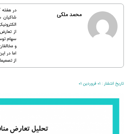
در هفته 
محمد ملکی
شاکیان س
الکترونیک
از تعارض 
سهام توسط
و مخالفان
اما در ای
از تصمیما
تاریخ انتشار : ۰۱ فروردین ۰۱