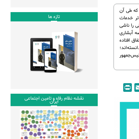
 که طی آن
تازه ها
تر خدمات
ی را ناشی
ضه آبشاری
اق افتاده
نسته‌اند؛
ئیس‌جمهور
P
E
r
m
نقشه نظام رفاه و تامین اجتماعی
ایران
i
a
n
i
t
l