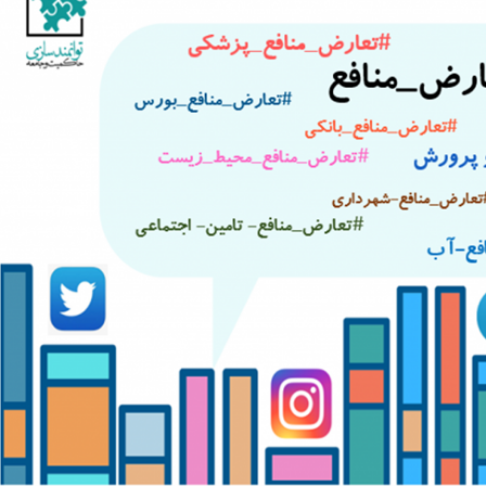
a
I
n
m
n
k