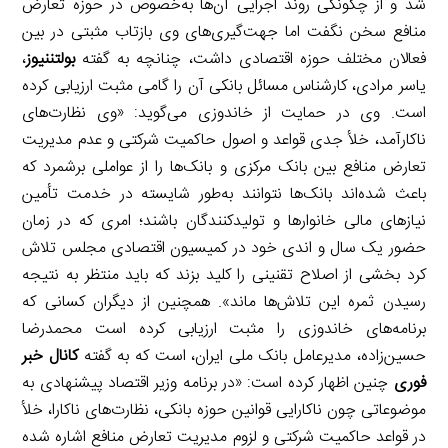
شد و از چگونگی روند اجرایی آن‌ها به‌خصوص در حوزه تعارض
منافع سخن نگفت اما جهت‌گیری‌های وی بازتاب مثبتی در بین
فعالان مختلف حوزه اقتصادی داشت، چنانچه به گفته
بولتن­نیوز
،
یاسر مرادی، کارشناس مسائل بانکی آن را گامی مثبت ارزیابی کرده
است. وی در حمایت از خاندوزی می‌گوید: «وی نظارت‌های
ناکارآمد، خلأ جدی قواعد و اصول حاکمیت شرکتی و عدم مدیریت
تعارض منافع بین بانک مرکزی و بانک‌ها را از عواملی برشمرد که
باعث شده‌اند بانک‌ها نتوانند به‌طور شایسته در خدمت تأمین
نیازهای مالی خانوارها و تولیدکنندگان باشند؛ امری که در زمان
حضور یک سال و اندی خود در کمیسیون اقتصادی مجلس تلاش
کرد بخشی از اصلاح تقنینی را کلید بزند که باید منتظر به نتیجه
رسیدن ثمره این تلاش‌ها ماند». همچنین از دیگران کسانی که
برنامه‌های خاندوزی را مثبت ارزیابی کرده است محمدرضا
حسین‌زاده، مدیرعامل بانک ملی ایران، است که به گفته
کانال خبر
فوری
چنین اظهار کرده است: «در برنامه وزیر اقتصاد پیشنهادی به
موضوعاتی چون ناکارایی قوانین حوزه بانکی، نظارت‌های ناکارا، خلأ
در قواعد حاکمیت شرکتی و لزوم مدیریت تعارض منافع اشاره شده