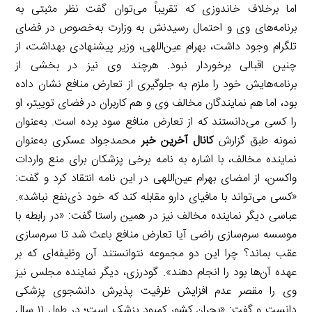
اما برخلاف خاندوزی که تقریباً می‌توان گفت نظر مثبتی به
برنامه‌های وی و احتمال رسیدنش به وزارت به‌خصوص در فضای
تلگرام وجود داشت، بهرام عین‌اللهی، وزیر پیشنهادی بهداشت، از
چنین اقبالی برخوردار نبود. هرچند وی نیز در بخشی از
برنامه‌هایش خود را ملزم به جلوگیری از تعارض منافع نشان داده
بود، اما هم نمایندگان مخالف وی و هم کاربران در فضای توییتر، او
را کسی می‌دانستند که از تعارض منافع سود برده است. به‌عنوان
نمونه طبق گزارش
کانال آخرین خبر
محمدجواد عسکری به‌عنوان
نماینده مخالف، با اشاره به نامه برخی پزشکان برای منع واردات
واکسن، از امضای بهرام عین‌اللهی در این نامه انتقاد کرد و گفت:
«کسی می‌تواند با مافیای دارو مقابله کند که خود ذی‌نفع نباشد».
عباسی دیگر نماینده مخالف نیز در همین راستا گفت: «در رابطه با
موسسه سرم‌سازی راضی آیا تعارض منافع باعث شد تا سرم‌سازی
عقب بماند؟ چرا این دو مجموعه نتوانستند آن وظیفه‌ای که بر
عهده آن‌ها بود را انجام دهند». گودرزی، دیگر نماینده مجلس نیز
وی را مقصر عدم افزایش ظرفیت پذیرش دانشجوی پزشکی
دانست و گفت: «بحران کشور کمبود پزشک است؛ در طول ۱۱ سال