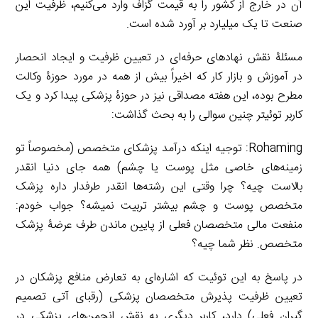
آن در خارج از کشور را به قیمت گزاف وارد می‌کنیم، ظرفیت این
صنعت تا یک میلیارد بر آورد شده است.
مسئلۀ نقش نهادهای حرفه‌ای در تعیین ظرفیت و ایجاد انحصار
در آموزش و بازار کار که اخیراً بیش از همه در مورد حوزۀ وکالت
مطرح بوده، این هفته مصداقی نیز در حوزۀ پزشکی پیدا کرد و یک
کاربر توئیتر چنین سوالی را به بحث گذاشت:
Rohaming: توجیه اینکه درآمد پزشکای متخصص (مخصوصاً تو
زمینه‌های خاصی مثل پوست یا چشم) همه جای دنیا انقدر
بالاست چیه؟ چرا وقتی این رشته‌ها انقدر طرفدار داره پزشک
متخصص پوست و چشم بیشتر تربیت نمیشه؟ جواب خودم:
منفعت مالی متخصصان فعلی از پایین ماندن طرف عرضۀ پزشک
متخصص. نظر شما چیه؟
در پاسخ به این توئیت که اشاره‌ای به تعارض منافع پزشکان در
تعیین ظرفیت پذیرش متخصصان پزشکی (رقبای آتی تصمیم
گیران فعلی) دارد، کاربر دیگری به نقش انجمن‌های پزشکی در