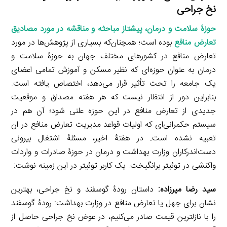
نخ جراحی
حوزۀ سلامت و درمان، پیشتاز مباحثه و مناقشه در مورد مصادیق
تعارض منافع
بوده است؛ همچنان‌که بسیاری از پژوهش‌ها در مورد
تعارض منافع در کشورهای مختلف جهان به حوزۀ سلامت و
درمان به عنوان حوزه‌ای که نظیر مسکن و آموزش تمامی اعضای
یک جامعه را تحت تأثیر قرار می‌دهد، اختصاص یافته است.
بنابراین دور از انتظار نیست که هر هفته مصداق و موقعیت
جدیدی از تعارض منافع در این حوزه علنی شود؛ آن هم در
سیستم حکمرانی‌ای که اولیات قواعد مدیریت تعارض منافع در ان
تعبیه نشده است. در هفتۀ اخیر، مسئلۀ اشتغال بیرونی
دست‌اندرکاران وزارت بهداشت و درمان در حوزۀ صادرات و واردات
واکنشی در توئیتر برانگیخت. یک کاربر توئیتر در این زمینه نوشت:
سيد رضا میرزاده:
داستان رودۀ گوسفند و نخ جراحی، بهترین
نشان برای جهل یا تعارض منافع در وزارت بهداشت: رودۀ گوسفند
را با نازلترین قیمت صادر می‌کنیم، در عوض نخ جراحی حاصل از