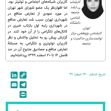
کارشناس
کاربران شبکه‌های اجتماعی و توئیتر بود.
ی ارشد
اما اظهارنظر یک عضو شورای شهر تهران
جامعه‌
در مورد نمودی از تعارض منافع در
شناسی
شهرداری تهران سبب شد تعارض منافع
دانشگاه
در شهرداری رتبه اول بازتاب خبری در
تهران
کانال‌های تلگرامی را از آن خود کند. در
کارشناس پژوهشی مرکز
گزارش پیش رو به تحلیل واکنش و نظر
توانمندسازی حاکمیت و
جامعه
کاربران توئیتری و تلگرامی به مسئلۀ
تعارض منافع و مصادیق متنوع آن در حد
فاصل 14 تا 20 اسفند 1399 پرداخته‌ایم.
تاریخ انتشار : ۲۴ اسفند ۹۹
C
L
i
o
E
T
n
p
m
e
P
k
y
a
l
r
e
L
i
e
i
d
i