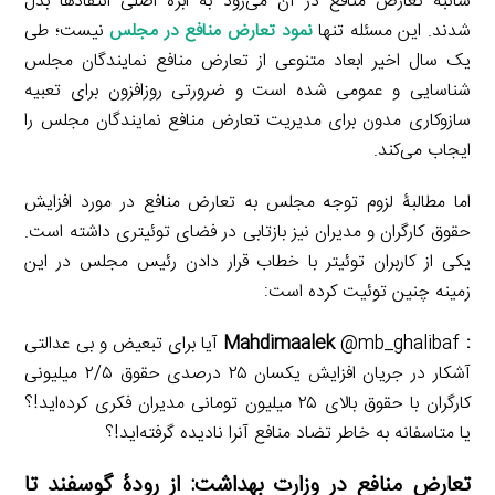
شائبۀ تعارض منافع در آن می‌رود به ابژۀ اصلی انتقادها بدل
شدند. این مسئله تنها
نمود تعارض منافع در مجلس
نیست؛ طی
یک سال اخیر ابعاد متنوعی از تعارض منافع نمایندگان مجلس
شناسایی و عمومی شده است و ضرورتی روزافزون برای تعبیه
سازوکاری مدون برای مدیریت تعارض منافع نمایندگان مجلس را
ایجاب می‌کند.
اما مطالبۀ لزوم توجه مجلس به تعارض منافع در مورد افزایش
حقوق کارگران و مدیران نیز بازتابی در فضای توئیتری داشته است.
یکی از کاربران توئیتر با خطاب قرار دادن رئیس مجلس در این
زمینه چنین توئیت کرده است:
: Mahdimaalek
@mb_ghalibaf آیا برای تبعیض و بی عدالتی
آشکار در جریان افزایش یکسان ۲۵ درصدی حقوق ۲/۵ میلیونی
کارگران با حقوق بالای ۲۵ میلیون تومانی مدیران فکری کرده‌اید!؟
یا متاسفانه به خاطر تضاد منافع آنرا نادیده گرفته‌اید!؟
تعارض منافع در وزارت بهداشت: از رودۀ گوسفند تا