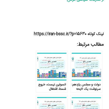
لینک کوتاه https://iran-bssc.ir/?p=15630
مطالب مرتبط:
دولت و مجلس یازدهم:
انسولین نیست، خروج
سرنوشت یک لایحه
شستا، اشتغال
غیرسیاسی!
بازنشستگان ممنوع ؛
تعارض منافع