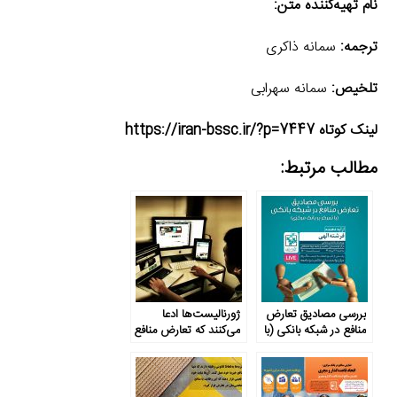
نام تهیه‌کننده متن:
ترجمه:
سمانه ذاکری
تلخیص:
سمانه سهرابی
لینک کوتاه https://iran-bssc.ir/?p=7447
مطالب مرتبط:
بررسی مصادیق تعارض
ژورنالیست‌ها ادعا
منافع در شبکه بانکی (با
می‌کنند که تعارض منافع
تمرکز بر بانک مرکزی)
موضوعی ساده است، اما
…