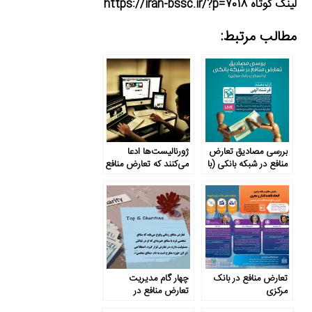
لینک کوتاه https://iran-bssc.ir/?p=7018
مطالب مرتبط:
بررسی مصادیق تعارض
ژورنالیست‌ها ادعا
منافع در شبکه بانکی (با
می‌کنند که تعارض منافع
تمرکز بر بانک مرکزی)
موضوعی ساده است، اما
…
تعارض منافع در بانک
چهار گام مدیریت
مرکزی
تعارض منافع در
خیریه‌ها