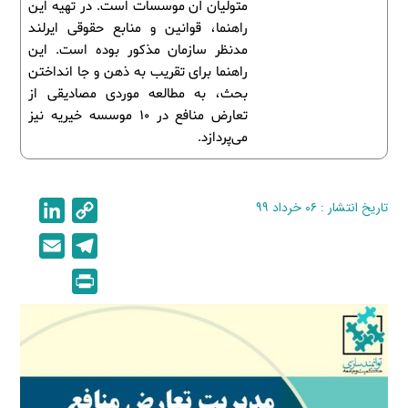
متولیان آن موسسات است. در تهیه این
راهنما، قوانین و منابع حقوقی ایرلند
مدنظر سازمان مذکور بوده است. این
راهنما برای تقریب به ذهن و جا انداختن
بحث، به مطالعه موردی مصادیقی از
تعارض منافع در 10 موسسه خیریه نیز
می‌پردازد.
تاریخ انتشار : ۰۶ خرداد ۹۹
C
L
i
o
E
T
n
p
m
e
P
k
y
a
l
r
e
L
i
e
i
d
i
l
g
n
I
n
r
t
n
k
a