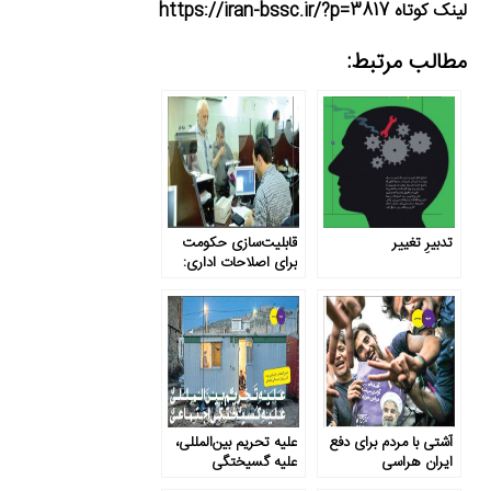
لینک کوتاه https://iran-bssc.ir/?p=3817
مطالب مرتبط:
تدبیرِ تغییر
قابلیت‌سازی حکومت
برای اصلاحات اداری:
رویکرد «انطباق
تکرارشونده مساله-
محور»
آشتی با مردم برای دفع
علیه تحریم بین‌المللی،
ایران هراسی
علیه گسیختگی
اجتماعی