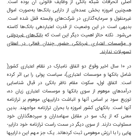
اصلی انحرافات شبکه بانکی از وظایف قانونی آن بوده است.
همچنین امروزه بخش عمده‌ای از دارایی بانک‌ها به‌صورت اموال
غیرمنقول و سرمایه‌گذاری در شرکت‌های وابسته قفل شده است.
بدیهی است در این وضعیت از قدرت اعتباردهی بانک‌ها کاسته
می‌شود. نکته حائز اهمیت دیگر این است که
بانک‌های غیردولتی
و مؤسسات اعتباری غیربانکی حضور چندان فعالی در اعطای
تسهیلات ندارند.
در ۱۰ سال اخیر وقوع دو اتفاق نامبارک در نظام اعتباری کشور(
شامل بانک­ها و موسسات اعتباری)، سیاست پولی را بی اثر کرده
است. اتفاق اول، سکوت مقام ناظر بانکی در قبال شناسایی
درآمدهای موهوم از سوی بانک­ها و موسسات اعتباری زیان ده،
توزیع سود بر اساس آنها و انباشت دارایی­های موهوم بر ترازنامه
آنها است. بانک­های کشور امروزه با بحران ترازنامه مواجهند. بدین
معنی که از یک سو در مقابل سهامداران و سپرده­گذاران خود
مسئولیت دارند. از سوی دیگر در سمت راست ترازنامه خود دارایی­
هایی را با ارزش موهومی ثبت کرده­اند. یک جز مهم این دارایی­ها