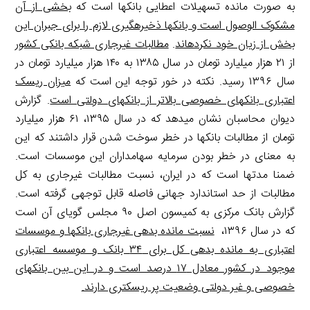
به صورت مانده تسهیلات اعطایی بانک­ها است که
بخشی از آن
مشکوک الوصول است و بانک­ها ذخیره­گیری لازم را برای جبران این
بخش از زیان خود نکرده­اند
.
مطالبات غیرجاری شبکه بانکی کشور
از ۲۱ هزار میلیارد تومان در سال ۱۳۸۵ به ۱۴۰ هزار میلیارد تومان در
سال ۱۳۹۶ رسید. نکته در خور توجه این است که
میزان ریسک
اعتباری بانک­های خصوصی بالاتر از بانک­های دولتی است
. گزارش
دیوان محاسبان نشان می­دهد که در سال ۱۳۹۵، ۶۱ هزار میلیارد
تومان از مطالبات بانک­ها در خطر سوخت شدن قرار داشتند که این
به معنای در خطر بودن سرمایه سهامداران این موسسات است.
ضمنا مدت­ها است که در ایران، نسبت مطالبات غیرجاری به کل
مطالبات از حد استاندارد جهانی فاصله قابل توجهی گرفته است.
گزارش بانک مرکزی به کمیسون اصل ۹۰ مجلس گویای آن است
که در سال ۱۳۹۶،
نسبت مانده بدهی غیرجاری بانک­ها و موسسات
اعتباری به مانده بدهی کل برای ۳۴ بانک و موسسه اعتباری
موجود در کشور معادل ۱۷ درصد است و در این بین بانک­های
خصوصی و غیر دولتی وضعیت پر ریسک­تری دارند.