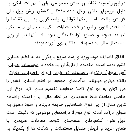
در این وضعیت تقاضای بخش خصوصی برای تسهیلات بانکی، به
دلیل تورم­های بالای اوائل دهه ۱۳۹۰ و کاهش ارزش پول ملی
افزایش یافت. اما بانک­ها توانایی پاسخگویی به این تقاضا را
نداشتند. افزون بر این دریافت اعتبارات بانکی با نرخ­های بهره بانکی
نیز به صرفه و صلاح تولیدکنندگان نبود. اما آنها نیز از روی
استیصال مالی به تسهیلات بانکی روی آورده بودند.
اتفاق نامبارک دوم، ورود و رشد سریع بازیگران بد به نظام اعتباری
کشور بوده است. مقصود از بازیگران بد علاوه
بر
موسسات
اعتباری
“غیر مجاز”، بانک­هایی هستند که خود را ورای اختیارات نظارتی
بانک
مرکزی
می­بینند
. درآمدهای موهوم در نظام اعتباری کشور را
می توان
به
دو
نوع
کاملا
متفاوت
تقسیم بندی کرد. نوع اول
حاصل
ابداعات
غلط
حسابداری
در
نظام
مالی
ایران
است. واضح­
ترین مثال از این نوع، شناسایی جریمه دیرکرد و سود معوق به
عنوان درآمد است. نوع دوم از
درآمدهای
موهومی که دقیق­تر است
ذیل عنوان کلاهبرداری طبقه‌‎­بندی شوند، معاملات ضربدری یا
همان
خرید و فروش متقابل مستغلات و شرکت ها از یکدیگر به