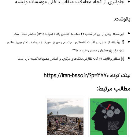
جلوگیری از انجام معاملات متقابل داخلی موسسات وابسته
پانوشت:
این مقاله پیش از این در شماره ۴۰ ماهنامه «قلمرو رفاه» (مرداد ۱۳۹۷) منتشر شده است.
[۱]
برگرفته از: «ارزیابی اثرات اقتصادی- اجتماعی خروج امریکا از برجام»- دکتر بهروز هادی
زنوز- مرکز پژوهش­های مجلس- خرداد ۱۳۹۷
[۲]
منظور وظایف ۲۹ گانه نظارتی بانک‌های مرکزی بر اساس مصوبات کمیته بال است.
لینک کوتاه https://iran-bssc.ir/?p=3770
مطالب مرتبط: