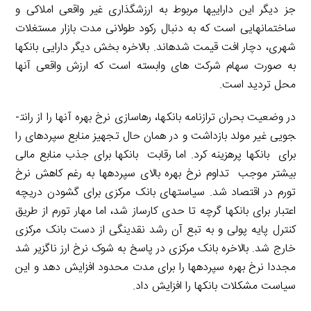
جز دیگر این دارایی­ها مربوط به ارزش­گذاری غیر واقعی املاکی و
ساختمان­هایی است که به دنبال رکود طولانی مدت بازار مستغلات
شهری، دچار افت قیمت شده­اند. بالاخره بخش دیگر دارایی بانک­ها
به صورت سهام شرکت های وابسته است که ارزش واقعی آنها
محل تردید است.
در وضعیت بحران ترازنامه بانک­ها، رهاسازی نرخ بهره آنها را از رانت­
جویی غیر مولد بازداشت و در همان حال تجهیز منابع سپرده­ای را
برای بانک­ها پرهزینه کرد. اما رقابت بانک­ها برای جذب منابع مالی
بیشتر موجب تداوم نرخ بهره بالای سپرده­ها به رغم کاهش نرخ
تورم در اقتصاد شد. سیاست­های بانک مرکزی برای گشودن دریچه
اعتبار برای بانک­ها گرچه تا حدی کارساز شد، اما مهار تورم از طریق
کنترل پایه پولی و به تبع آن رشد نقدینگی از دست بانک مرکزی
خارج شد. بالاخره بانک مرکزی در پاسخ به شوک نرخ ارز ناگزیر شد
مجددا نرخ بهره سپرده­ها را برای مدت محدود افزایش دهد و این
سیاست مشکلات بانک­ها را افزایش داد.