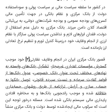
در کشور ما سلطه سیاست مالی بر سیاست پولی و سوءاستفاده
دولت از بانک مرکزی و نظام بانکی در جهت تأمین مالی
کسری‌های بودجه عمومی و بودجه شرکت‌های دولتی، به بی‌ثباتی
اقتصاد کلان دامن می­زند. بانک مرکزی به دلیل عدم استقلال از
دولت، فقدان ابزارهای لازم و نداشتن سیاست پولی سازگار با نظام
ارزی از انجام وظایف خود درزمینۀ کنترل تورم و تنظیم نرخ تعادلی
ارز بازمانده است.
قصور بانک مرکزی ایران در انجام وظایف نظارتی
[۲]
خود موجب
گسترش مؤسسات اعتباری غیرمجاز
،
تشکیل بانک‌های وابسته به
نهادهای مختلف تحت عنوان بانک خصوصی
،
عدول بانک‌ها از
قواعد کفایت سرمایه و نسبت سپرده قانونی
،
توسل بانک­ها به
حساب سازی و آرایش ترازنامه از طریق روش­های حسابداری
خلاقانه
شده و موجب رانت­جویی بانک‌ها و به مخاطره افتادن
پایداری مالی سیستم بانکی شده است. مسئله درخور توجه این
است که سرکوب مالی ایجادشده توسط دولت و بانک مرکزی منشأ