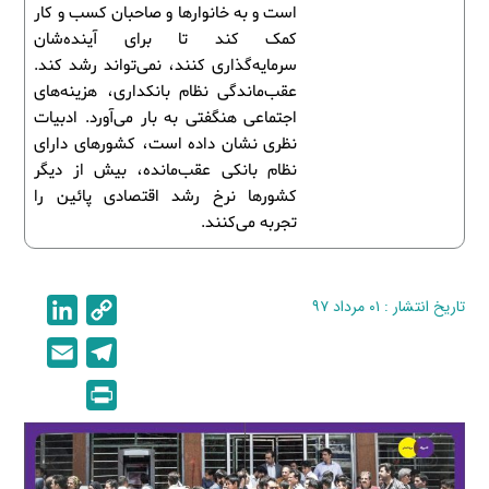
است و به خانوارها و صاحبان کسب‌ و کار
کمک کند تا برای آینده‌شان
سرمایه‌گذاری کنند، نمی‌تواند رشد کند.
عقب‌ماندگی نظام بانکداری، هزینه‌های
اجتماعی هنگفتی به بار می‌آورد. ادبیات
نظری نشان داده است، کشورهای دارای
نظام بانکی عقب‌مانده، بیش از دیگر
کشورها نرخ رشد اقتصادی پائین را
تجربه می‌کنند.
تاریخ انتشار : ۰۱ مرداد ۹۷
C
L
i
o
E
T
n
p
m
e
P
k
y
a
l
r
e
L
i
e
i
d
i
l
g
n