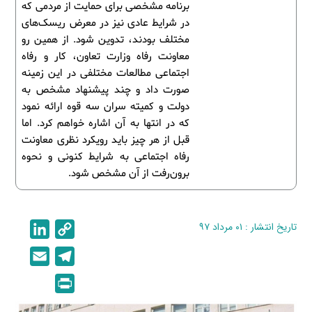
برنامه مشخصی برای حمایت از مردمی که
در شرایط عادی نیز در معرض ریسک‌های
مختلف بودند، تدوین شود. از همین رو
معاونت رفاه وزارت تعاون، کار و رفاه
اجتماعی مطالعات مختلفی در این زمینه
صورت داد و چند پیشنهاد مشخص به
دولت و کمیته سران سه قوه ارائه نمود
که در انتها به آن اشاره خواهم کرد. اما
قبل از هر چیز باید رویکرد نظری معاونت
رفاه اجتماعی به شرایط کنونی و نحوه
برون‌رفت از آن مشخص شود.
تاریخ انتشار : ۰۱ مرداد ۹۷
C
L
i
o
E
T
n
p
m
e
P
k
y
a
l
r
e
L