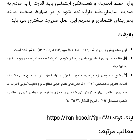
برای حفظ انسجام و همبستگی اجتماعی باید قدرت را به مردم به
صورت سازمان‌یافته بازگردانده شود و در شرایط سخت مانند
بحران‌های اقتصادی و تحریم این اصل ضرورت بیشتری می یابد.
پانوشت:
این مقاله پیش از این در شماره ۴۰ ماهنامه «قلمرو رفاه» (مرداد ۱۳۹۷) منتشر شده است.
[۱]
. مقاله «بسترهای فساد ارز دولتی و راهکار «کوپن الکترونیک»» منتشرشده در روزنامه شرق،
۱۳/۵/۱۳۹۷٫
[۲]
. شرح مبسوطی از کارکردهای مذکور با تمرکز بر نهاد تحزب در این منبع قابل مشاهده
است: دلفروز، محمدتقی، ۱۳۹۳، «شاخص‌های نظام حزبی مطلوب و وضعیت کنونی احزاب در
جمهوری اسلامی ایران»، گزارش تهیه‌شده برای مرکز پژوهش‌های مجلس شورای اسلامی،
شماره مسلسل ۱۳۶۹۳، تاریخ انتشار ۱۱/۳/۱۳۹۳٫
لینک کوتاه https://iran-bssc.ir/?p=3811
مطالب مرتبط: