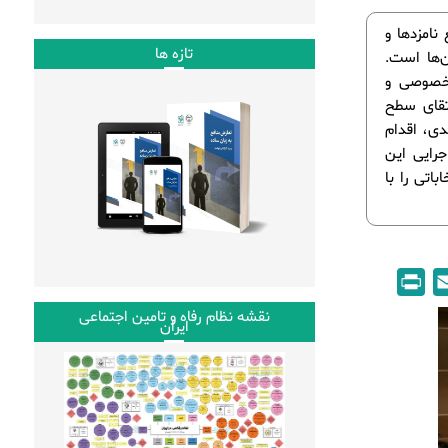
نامزدها و
تازه ها
ن‌ها است.
 از 34 نهاد، دانشگاه خصوصی و
ال‌های 2006 و 2011، با هدف ارتقای سطح
دی، اقدام
جرایی این
اتی را با
P
E
r
m
نقشه نظام رفاه و تامین اجتماعی
ایران
i
a
n
i
t
l