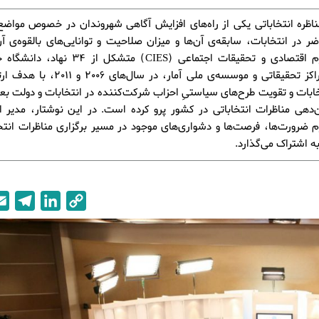
ناظره انتخاباتی یکی از راه‌های افزایش آگاهی شهروندان در خصوص مواضع 
ر در انتخابات، سابقه‌ی آن‌ها و میزان صلاحیت و توانایی‌های بالقوه‌ی آ
کنسرسیوم اقتصادی و تحقیقات اجتماعی (CIES) متشکل
دولتی، مراکز تحقیقاتی و موسسه‌ی ملی آمار، در س
ابات و تقویت طرح‌های سیاستیِ احزاب شرکت‌کننده در انتخابات و دولت بع
‌دهی مناظرات انتخاباتی در کشور پرو کرده است. در این نوشتار، مدیر ا
ضرورت‌ها، فرصت‌ها و دشواری‌های موجود در مسیر برگزاری مناظرات انتخاب
ه اشتراک می‌گذارد.
T
L
C
e
i
o
l
n
p
e
k
y
g
e
L
r
d
i