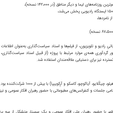
ه‌های لیما و دیگر مناطق (در ۱۴۲،۰۰۰ نسخه)،
 نامزدها،
یِ رادیو و تلویزیون، از فیلم‌ها و اسناد سیاست‌گذاری به‌عنوان اطلاعات 
ور گردآوری همه‌ی موارد مرتبط با پروژه (از قبیل اسناد سیاست‌گذاری، پ
سترده نیز برای دستیابی علاقه‌مندان استفاده شد.
این کارزارِ اشاعه شامل ۷ سمینار در مناطق مختلف (پیورا، لورِتو، تروهیلو، چیکًلایو، آیا
امی جلسات و کنفرانس‌های مطبوعاتی با حضور رهبران افکار عمومی و نیز
ظهر با حضور رهبران ملی افکار عمومی و یک سمینار متشکل از سه برنا