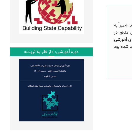
اخیراً به
 منافع در
زی آموزشی
د شده بود
دوره آموزشی: «از فقر به ثروت»