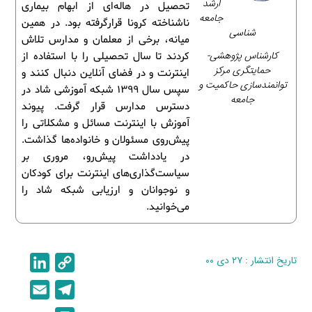
ارشد
تحصیل در هاله‌ای از ابهام بیماری
جامعه
ناشناخته کرونا قرارگرفته بود. در همین
شناسی
میانه، برخی از معلمان و مدارس تلاش
کارشناس پژوهشی-
کردند تا سال تحصیلی را با استفاده از
حمایتگری مرکز
اینترنت و در فضای آنلاین دنبال کنند و
توانمندسازی حاکمیت و
سپس سال 1399 شبکه آموزشی شاد در
جامعه
دسترس مدارس قرار گرفت. پیوند
آموزش با اینترنت مسائل و مشکلاتی را
پیش‌روی مسئولان و خانواده‌ها گذاشت.
در یادداشت پیش‌رو، مروری بر
سیاست‌گذاری‌های اینترنت برای کودکان
و نوجوانان و ارزیابی شبکه شاد را
می‌خوانید.
تاریخ انتشار : ۲۷ دی ۰۰
C
L
i
o
E
T
n
p
m
e