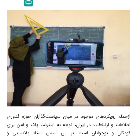
P
k
y
a
l
r
e
L
i
e
i
d
i
l
g
n
I
n
r
t
n
k
a
m
ازجمله رویکردهای موجود در میان سیاست‌گذاران حوزه فناوری
اطلاعات و ارتباطات در ایران، توجه به اینترنت پاک و امن برای
کودکان و نوجوانان است. بر این اساس اسناد بالادستی و