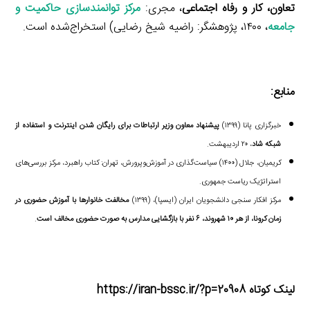
تعاون، کار و رفاه اجتماعی
، مجری:
مرکز توانمندسازی حاکمیت و
جامعه
، ۱۴۰۰، پژوهشگر: راضیه شیخ رضایی) استخراج‌شده است.
منابع:
خبرگزاری پانا (۱۳۹۹)
پیشنهاد معاون وزیر ارتباطات برای رایگان شدن اینترنت و استفاده از
شبکه شاد
، ۲۰ اردیبهشت.
کریمیان، جلال (۱۴۰۰) سیاست‌گذاری در آموزش‌وپرورش، تهران: کتاب راهبرد، مرکز بررسی‌های
استراتژیک ریاست جمهوری.
مرکز افکار سنجی دانشجویان ایران (ایسپا)، (۱۳۹۹)
مخالفت خانوارها با آموزش حضوری در
زمان کرونا، از هر ۱۰ شهروند، ۶ نفر با بازگشایی مدارس به صورت حضوری مخالف است
.
لینک کوتاه https://iran-bssc.ir/?p=20908