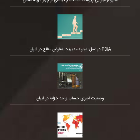
سازوکار اجرایی پیوست عدالت؛ چکیده‌ای از چهار گزینه ممکن
PDIA در عمل: تجربه مدیریت تعارض منافع در ایران
وضعیت اجرای حساب واحد خزانه در ایران