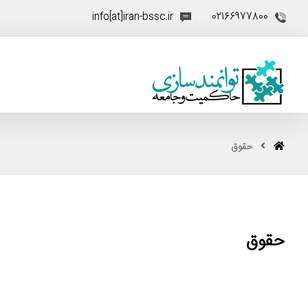
info[at]iran-bssc.ir
02166977800
حقوق
حقوق