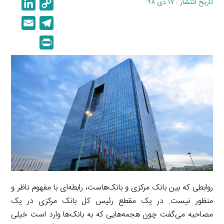
تاریخ انتشار : ۱۷ دی ۹۸
C
L
i
o
E
T
n
p
m
e
P
k
y
a
l
r
e
L
i
e
i
d
i
l
g
n
I
n
r
t
n
k
a
m
روابطی که بین بانک‌ مرکزی و بانک‌هاست، رابطه‌ای با مفهوم ناظر و
منظور نیست. در یک مقطع رئیس کل بانک مرکزی در یک
مصاحبه می‌گفت چون هجمه‌‌هایی که به بانک‌ها وارد است خیلی