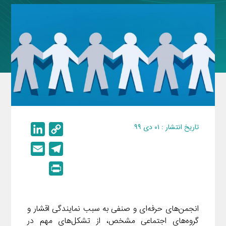
تاریخ انتشار : ۰۱ دی ۹۹
L
C
i
o
E
T
n
p
m
e
P
k
y
a
l
r
e
L
i
e
i
d
i
l
g
انجمن‌های حرفه‌ای و صنفی به سبب نمایندگی اقشار و
n
I
n
r
گروه‌های اجتماعی مشخص، از تشکل‌های مهم در
t