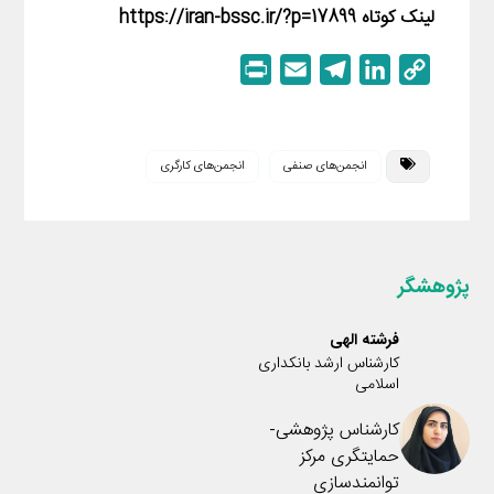
لینک کوتاه https://iran-bssc.ir/?p=17899
P
E
T
L
C
r
m
e
i
o
i
a
l
n
p
n
i
e
k
y
انجمن‌های صنفی
انجمن‌های کارگری
t
l
g
e
L
r
d
i
a
I
n
m
n
k
پژوهشگر
فرشته الهی
کارشناس ارشد بانکداری
اسلامی
کارشناس پژوهشی-
حمایتگری مرکز
توانمندسازی