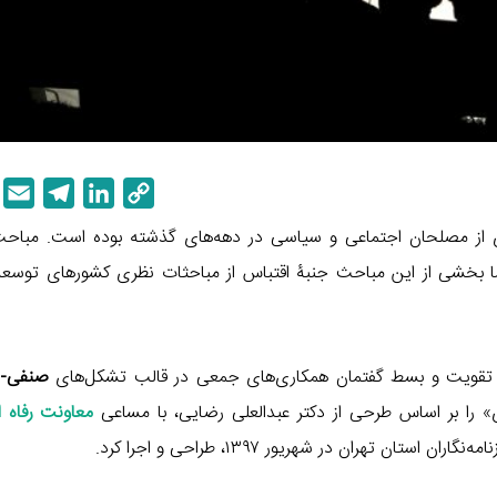
E
T
L
C
m
e
i
o
ری از مصلحان اجتماعی و سیاسی در دهه‌های گذشته بوده است. مباح
a
l
n
p
 بخشی از این مباحث جنبۀ اقتباس از مباحثات نظری کشورهای توسعه‌یا
i
e
k
y
l
g
e
L
r
d
i
تقویت و بسط گفتمان همکاری‌های جمعی در قالب تشکل‌های
صنفی-ح
a
I
n
m
n
k
» را بر اساس طرحی از دکتر عبدالعلی رضایی، با مساعی
معاونت رفاه 
ستان تهران در شهریور ۱۳۹۷، طراحی و اجرا کرد.