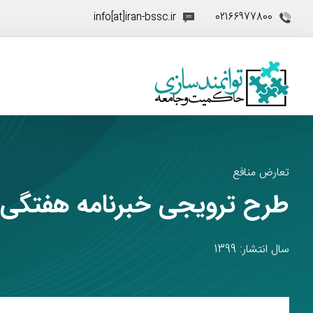
info[at]iran-bssc.ir
02166977800
تعارض منافع
طرح ترویجی خبرنامه هفتگی 
سال انتشار: 1399