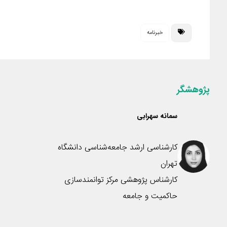
r
m
e
i
o
i
a
l
n
p
n
i
e
k
y
خبرنامه
t
l
g
e
L
r
d
i
a
I
n
m
n
k
پژوهشگر
سمانه سهرابی
کارشناسی ارشد جامعه‌شناسی دانشگاه
تهران
کارشناس پژوهشی مرکز توانمندسازی
حاکمیت و جامعه