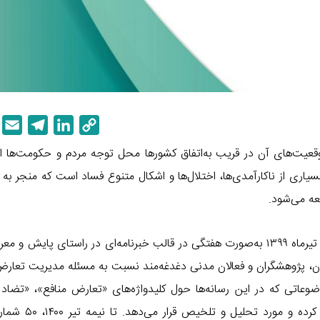
E
T
L
C
m
e
i
o
وقعیت‌های آن در قریب به‌اتفاق کشورها محل توجه مردم و حکومت‌ها 
a
l
n
p
اری از ناکارآمدی‌ها، اختلال‌ها و اشکال متنوع فساد است که منجر ب
i
e
k
y
عه می‌شود.
l
g
e
L
r
d
i
مرکز توانمندسازی حاکمیت و جامعه جهاد دانشگاهی از ابتدای تیرماه ۱۳۹۹ به‌صورت هفتگی در قالب خبرنامه‌ای در راستای پای
a
I
n
m
n
k
ان، پژوهشگران و فعالان مدنی دغدغه‌مند نسبت به مسئله مدیریت تعارض
عاتی که در این رسانه‌ها حول کلیدواژه‌های «تعارض منافع»، «تضاد م
» و مفاهیم مشابه منتشر می‌شوند، استخراج کرده و 