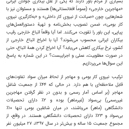
بسیاری از مردم باور دارند که یکی از علل بیکاری جوانان ایرانی
«مهاجرین خارجی» (عموماً افغانستانی‌ها) هستند و مسئولان نیز با
شعارهایی چون «صیانت از نیروی ‌کار داخلی» و «به‌کارگیری نیروی‌
کار بومی»، ضمن تصویب بخش‌نامه و تهیة دستورالعمل‌های
پیاپی، این باور را تقویت می‌کنند. اما آیا واقعاً اتباع خارجی رقیب
بیکاران ایرانی محسوب می‌شوند؟ آیا با اخراج اتباع خارجی از
کشور، نرخ بیکاری کاهش می‌یابد؟ آیا اخراج کردن همة اتباع، حتی
در صورت مطلوبیت، عملی و اجراییست؟ در این شماره به پاسخ
این سوال‌ها می‌پردازیم.
ترکیب نیروی کار بومی و مهاجر از لحاظ میزان سواد تفاوت‌های
قابل ملاحظه‌ای با هم دارد. در حالی که ۴۴٪ از جمعیت شاغل
مهاجر (بر اساس آمار رسمی و بدون در نظر گرفتن مهاجرین
غیررسمی) بی‌سواد (غیرماهر) بوده و ۲٪ دارای تحصیلات
دانشگاهی (ماهر) می‌باشند، در میان شاغلین بومی تنها ۱۰٪
بی‌سواد و ۲۳٪ دارای تحصیلات دانشگاهی هستند. در واقع، از
مجموع جمعیت ۱۵ ساله و بیش‌تر در سال ۱۳۹۷، ۲۷ میلیون نفر