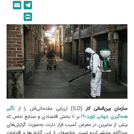
i
o
E
T
n
p
m
e
P
k
y
a
l
r
e
L
i
e
i
d
i
l
g
n
I
n
r
t
n
k
a
m
سازمان بین‌المللی کار
(ILO) ارزیابی مقدماتی‌اش را از
تأثیر
همه‌گیری جهانی کوید-۱۹
بر ۱۱ بخش اقتصادی و صنایع خاص که
بیش از سایرین در معرض آسیب قرار دارند، به‌صورت گزارش‌های
جداگانه منتشر کرده است. خلاصه‌ای از این گزارش‌ها و اقدامات