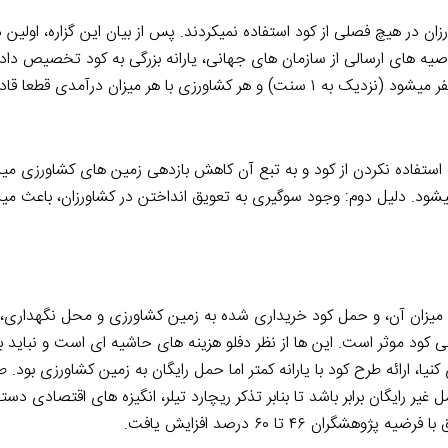
زمایش دفلو مشخص شد. ۵۲ درصد از کشاورزان در هیچ فصلی از کود استفاده نمیکردند. پس از بیان این گزاره، ا
به توصیه های ارسالی از سازمان های جهانی، یارانه بزرگی به کود تخصیص دا
گزارشهای کنیا نشان میدهد که قیمت کود پس از یارانه نزدیک به صفر میشود (نزدیک به ۱ سنت) و هر کشاورزی با هر میزان 
ت استفاده نکردن از کود و به تبع آن کاهش بازدهی زمین های کشاورزی مید
میشود. دلیل دوم: وجود سوگیری به تعویق انداختن در کشاورزان، باعث می
 میزان آن، و حمل کود خریداری شده به زمین کشاورزی و محل نگهداری، 
ی کود موثر است. این ها از نظر دفلو هزینه های حاشیه ای است و نباید با
یا، ارائه طرح کود با یارانه کمتر اما حمل رایگان به زمین کشاورزی بود.
غیر رایگان برابر باشد تا بنابر تذکر ریچارد تیلر، انگیزه های اقتصادی د
ن ۴۶ تا ۶۰ درصد افزایش یافت.