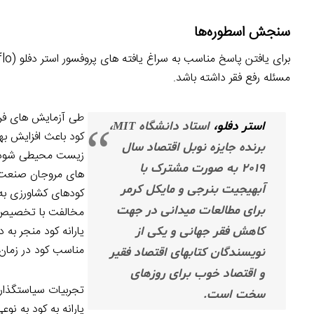
سنجش اسطوره‌ها
مسئله رفع فقر داشته باشد.
طی آزمایش های فرا
استر دفلو،
استاد دانشگاه
MIT
،
کود باعث افزایش ب
برنده جایزه نوبل اقتصاد سال
زیست محیطی شود. پ
۲۰۱۹ به صورت مشترک با
های مروجان صنعت ک
آبهیجیت بنرجی و مایکل کرمر
کودهای کشاورزی به
برای مطالعات میدانی در جهت
مخالفت با تخصیص یا
یارانه کود منجر به
کاهش فقر جهانی و یکی از
مناسب کود در زما
نویسندگان کتابهای اقتصاد فقیر
و اقتصاد خوب برای روزهای
تجربیات سیاستگذا
سخت است.
یارانه به کود به ن