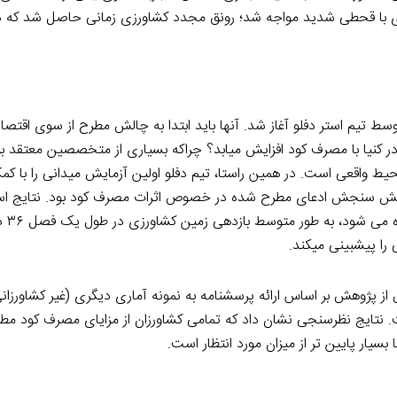
اوی با قحطی شدید مواجه شد؛ رونق مجدد کشاورزی زمانی حاصل شد که دو
عه بر روی کشاورزان کنیایی که درگیر فقر هستند، در سال ۲۰۰۸ توسط تیم استر دفلو آغاز شد. آنها باید ابتدا به چالش مطرح از س
ر کنیا با مصرف کود افزایش میابد؟ چراکه بسیاری از متخصصین معتقد بو
ط واقعی است. در همین راستا، تیم دفلو اولین آزمایش میدانی را با ک
مایش سنجش ادعای مطرح شده در خصوص اثرات مصرف کود بود. نتایج استف
در زمین های و
ز پژوهش بر اساس ارائه پرسشنامه به نمونه آماری دیگری (غیر کشاورزان
نتایج نظرسنجی نشان داد که تمامی کشاورزان از مزایای مصرف کود مط
سیار پایین تر از میزان مورد انتظار است.