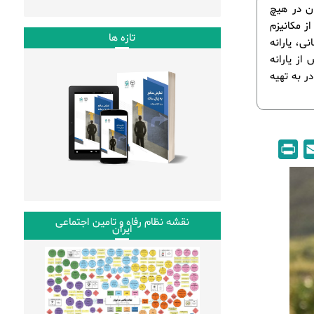
که 52 درصد از کشاورزان در هیچ
ز مکانیزم
تازه ها
نی، یارانه
ز یارانه
ا قادر به تهیه
P
E
r
m
i
a
n
i
نقشه نظام رفاه و تامین اجتماعی
t
l
ایران