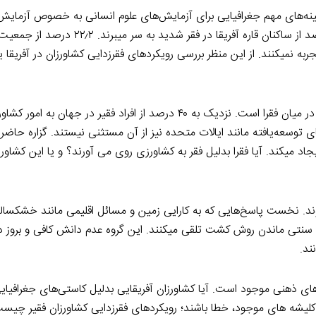
از زمینه‌های مهم جغرافیایی برای آزمایش‌های علوم انسانی به خصوص آزمای
بوده است. گزارش سازمان بین المللی کار نشان می‌دهد که ۳۲٫۶ درصد از ساکنان قاره آفریقا
از جمعیت آفریقا فقر را تجربه نمیکنند. از این منظر بررسی رویکردهای فقرزدایی کشاورزان در آفریق
گزارش سازمان‌های بین‌المللی نشان میدهد که کشاورزی شغل اصلی در میان فقرا است. نزدیک به ۴۰ درصد از افراد فقیر
توسعه‌یافته مانند ایالات متحده نیز از آن مستثنی نیستند. گزاره حاضر س
 میکند. آیا فقرا بدلیل فقر به کشاورزی روی می آورند؟ و یا این کشاو
د. نخست پاسخ‌هایی که به کارایی زمین و مسائل اقلیمی مانند خشکسال
مل سنتی ماندن روش کشت تلقی میکنند. این گروه عدم دانش کافی و بروز د
ند.
ی ذهنی موجود است. آیا کشاورزان آفریقایی بدلیل کاستی‌های جغرافیایی
گر کلیشه های موجود، خطا باشند؛ رویکردهای فقرزدایی کشاورزان فقیر چیس