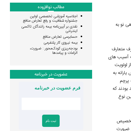
مطالب نوافزوده
اجلاسیه آموزشی تخصصی اولین
جشنواره شفافیت و رفع تعارض منافع
انست نگاهی نو به
نقدی بر آیین‌نامه بیمه رانندگان تاکسی
اینترنتی
حسابرسی تعارض منافع
بیمه نیروی کار پلتفرمی
رف متعارف
بودجه‌ریزی کودک‌محور : ضرورت،
الزامات و پیامدها
ث آسیب های
 اولویت
ارانه به
عضویت در خبرنامه
 پرچم
 بودند که
فرم عضویت در خبرنامه
ین نوع
 تخصیص
ی ضرورت