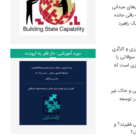
ش‌های میدانی
 در فقر شدید به سر میبرند. ۲۲٫۲ درصد از جمعیت باقی مانده
ا یک راهبرد
 در جهان به امور کشاورزی و کارگری
دوره آموزشی: «از فقر به ثروت»
والاتی را
رزی است که
ی و خاک غیر
ر توسعه
 فقیرند؟ و
ت؟