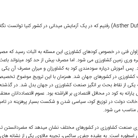
برای یافتن پاسخ مناسب به سراغ یافته های پروفسور استر دفلو (Asther Duflo) رفتیم که در یک آزمایش میدانی در کشور کنیا تو
وان فنی در خصوص کودهای کشاورزی این مسئله به اثبات رسید که مص
هره وری زمین کشاورزی می شود. اما مصرف بیش از حد کود میتواند باع
س آموزش درباره سودمندی کود به کشاورزان و میزان مصرف آن یکی از
شاورزی در کشورهای جهان شد. همزمان با این ترویج موضوع تخصیص ی
 یکی از نقاط بحث بر انگیز صنعت کشاورزی در جهان بدل شد. در گذشته
رانه به کود در محافل اقتصادی بر افراشته بود. عموم اقتصاددانان معتقد
 دخالت دولت در توزیع کود، سیاسی شدن و شکست بسیار پرهزینه در تام
ن مناسب می شود.
ری صنعت کشاورزی در کشورهای مختلف نشان میدهد که مضردانستن
وعی اسطوره است. به عقیده جفری ساکس، تجربه مالاوی یکی از نشانه ها