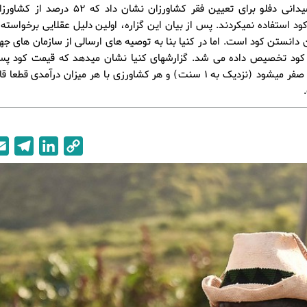
آزمایش میدانی دفلو برای تعیین فقر کشاورزان نشان داد 
ود استفاده نمیکردند. پس از بیان این گزاره، اولین دلیل عقلایی برخواسته ا
ان دانستن کود است. اما در کنیا بنا به توصیه های ارسالی از سازمان های جها
 کود تخصیص داده می شد. گزارشهای کنیا نشان میدهد که قیمت کود پس ا
نزدیک به صفر میشود (نزدیک به 1 سنت) و هر کشاورزی با هر میزان درآمدی قطع
T
L
C
e
i
o
l
n
p
e
k
y
g
e
L
r
d
i
a
I
n
m
n
k