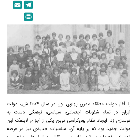
i
o
E
T
n
p
m
e
P
k
y
a
l
r
e
L
i
e
i
d
i
l
g
n
I
n
r
t
n
k
a
m
با آغاز دولت مطلقه مدرن پهلوی اول در سال ۱۳۰۴ ش.، دولت
ایران در تمام شئونات اجتماعی، سیاسی، فرهنگی دست به
نوسازی زد. ایجاد نظام بوروکراسی نوین یکی از اجزای لاینفک این
دولت جدید بود که بر پایه آن، مناسبات جدیدی نیز در عرصه