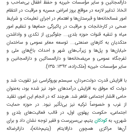
دارالمجانین و سایر مؤسسات خیریه و حفظ اطفال بی‌صاحب و
اتخاذ تدابیر لازمه در مواقع بروز امراض مسریه و مراقبت در انتظام
امور غسالخانه‌ها و قبرستان‌ها و اهتمام در اجرای تعلیمات و شرایط
صحی در کارخانجات و مراقبت در پاکیزگی حمام‌ها و تنظیم امور
میاه و تنقیه قنوات حوزه بلدی…. جلوگیری از تکدی و واداشتن
متکدیان به کارهای صنعتی…. توسعه معابر عمومی و ساختمان
خیابان‌ها و پل‌ها و زیرآب‌های شهر و احداث باغ‌های ملی و
تفرجگاه عمومی و مریضخانه‌ها و دارالمساکین و دارالمجانین و
سایر مؤسسات خیریه (ملک‌زاده، ۱۳۹۲: ۱۳۵).
با افزایش قدرت دولت‌مردان، سیستم بوروکراسی نیز تقویت شد و
دولت که موفق به افزایش درآمدهای خود نیز شده بود، به‌عنوان
حامی اقشار اجتماعی ظاهر شد. هرچند که در انجام این امور، تقلید
از غرب و خصوصاً ترکیه نیز بی‌تأثیر نبود. در حوزه حمایت
اجتماعی، حکومت پهلوی اول، در قالب فعالیت‌های بلدی و
شهری، به
کودکان
یتیم، بی‌سرپرست و فقیر توجه نشان داد و برای
آن‌ها مراکزی همچون دارالایتام (یتیم‌خانه)، دارالرضائه