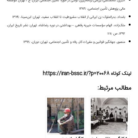
اکبری، محمدعلی؛ بررسی برنامه‌ریزی دولتی در حوزه تأمین اجتماعی ایران، ج ۱ تهران: مؤسسه
عالی پژوهش تأمین اجتماعی، ۱۳۸۳٫
بامداد، بدرالملوک؛ زن ایرانی از انقلاب مشروطیت تا انقلاب سفید، تهران: ابن‌سینا، ۱۳۷۴٫
ملک‌زاده، الهام؛ مؤسسات خیریه رفاهی – بهداشتی در دوره رضاشاه، تهران: نشر تاریخ ایران،
۱۳۹۲، ص ۱۱۷٫
منصور، جهانگیر؛ قوانین و مقررات کار، رفاه و تأمین اجتماعی، تهران: دوران، ۱۳۹۲٫
لینک کوتاه https://iran-bssc.ir/?p=20068
مطالب مرتبط: