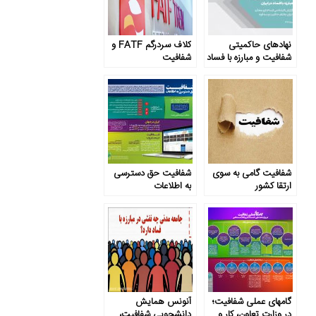
نهادهای حاکمیتی
کلاف سردرگم FATF و
شفافیت و مبارزه با فساد
شفافیت
در ایران
شفافیت گامی به سوی
شفافیت حق دسترسی
ارتقا کشور
به اطلاعات
گامهای عملی شفافیت؛
آنونس همایش
در وزارت تعاون، کار و
دانشجویی شفافیت،