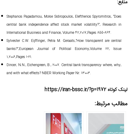
منابع:
Stephanos Papadamou, Moïse Sidiropoulos, Eleftherios Spyromitros, ”Does
central bank independence affect stock market volatility?”, Research in
International Business and Finance, Volume 42,2017,Pages 855-864.
Sylvester C.W. Eijffinger, Petra M. Geraats,”How transparent are central
banks?”,European Journal of Political Economy,Volume 22, Issue
1,2006,Pages 1-21.
Dincer, N.N., Eichengreen, B., 2007. Central bank transparency: where, why,
and with what effects? NBER Working Paper Nr. 13003.
لینک کوتاه https://iran-bssc.ir/?p=1972
مطالب مرتبط: