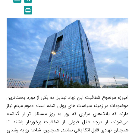
n
p
m
e
P
k
y
a
l
r
e
L
i
e
i
d
i
l
g
n
I
n
r
t
n
k
a
m
امروزه موضوع شفافیت این نهاد تبدیل به یکی از مورد بحث‌ترین
موضوعات در زمینه سیاست های پولی شده است. عموم مردم نیاز
دارند که بانک‌های مرکزی که روز به روز مستقل تر از گذشته
می‌شوند، از درجه قابل قبولی از شفافیت برخوردار باشند تا
همچنان نهادی قابل اتکا باقی بمانند. همچنین، شاخه رو به رشدی