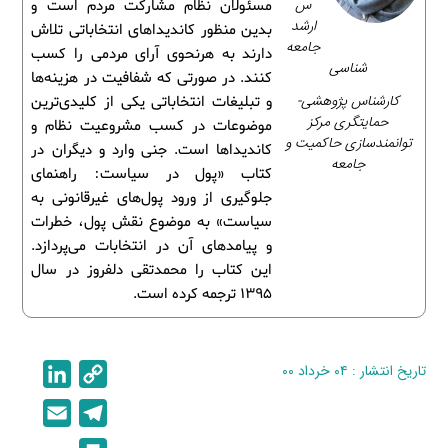
س
مسئولان نظام مشارکت مردم است و
ارشد
بدین منظور کاندیداهای انتخاباتی تلاش
جامعه
دارند به هرنحوی آرای مردمی را کسب
شناسی
کنند. در صورتی که شفافیت در هزینه‌ها
کارشناس پژوهشی-
و تبلیغات انتخاباتی یکی از کلیدی‌ترین
حمایتگری مرکز
موضوعات در کسب مشروعیت نظام و
توانمندسازی حاکمیت و
کاندیداها است. جنی وارد و دیگران در
جامعه
کتاب «پول در سیاست‏‫:‌ راهنمای
جلوگیری از ورود پول‌های غیر‌قانونی به
سیاست» به موضوع نقش پول، خطرات
و پیامدهای آن در انتخابات می‌پردازد.
این کتاب را محمد‌‌تقی دلفروز در سال
1395 ترجمه کرده است.
تاریخ انتشار : ۰۴ خرداد ۰۰
C
L
i
o
E
T
n
p
m
e