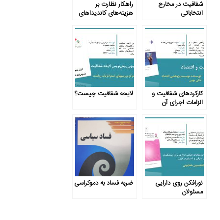
شفافیت در مخارج
راهکار نظارت بر
انتخاباتی
هزینه‌های کاندیداهای
انتخابات
کارکردهای شفافیت و
لایحه شفافیت چیست؟
الزامات اجرای آن
نورافکن روی دارایی
ضربه فساد به دموکراسی
مسئولان