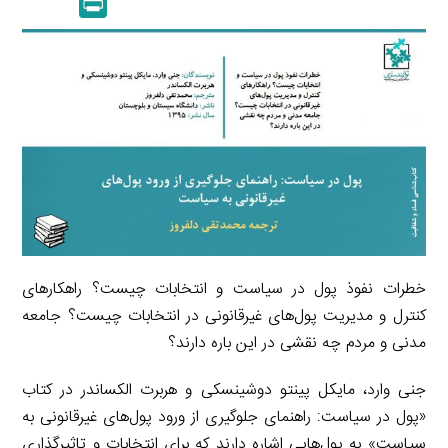
P
k
y
a
l
r
e
L
i
e
i
d
i
l
g
n
I
n
r
t
n
k
a
m
خطرات نفوذ پول در سیاست و انتخابات چیست؟ راهکارهای
کنترل و مدیریت پول‌های غیرقانونی در انتخابات چیست؟ جامعه
مدنی و مردم چه نقشی در این باره دارند؟
جنی وارد، مایکل پینتو دوشینسکی و هربرت الکساندر در کتاب
«پول در سیاست‏‫:‌ راهنمای جلوگیری از ورود پول‌های غیر‌قانونی به
سیاست» به پول‌هایی اشاره دارند که برای انتخابات و تاثیرگذاری