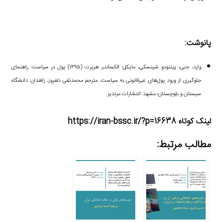
پانوشت:
وارد، جنی؛ پینتودو شینسکی، مایکل؛ الکساندر، هربرت (۱۳۹۵) پول در سیاست‏‫:‌ راهنمای
جلوگیری از ورود پول‌های غیر‌قانونی به سیاست، مترجم محمد‌‌تقی دلفروز، زاهدان: دانشگاه
سیستان و بلوچستان؛ مشهد: انتشارات مرندیز.
لینک کوتاه https://iran-bssc.ir/?p=16638
مطالب مرتبط: