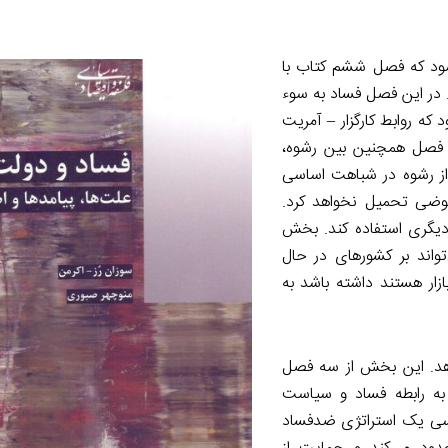
د که فصل ششم کتاب با
 در این فصل فساد به سوء
ه روابط کارگزار
–
آمریت
 فصل همچنین بین رشوه،
از رشوه در شباهت اساسی
عوضی تحمیل نخواهد کرد.
 دیگری استفاده کند. بخش
واند بر کشورهای در حال
زار هستند داشته باشد به
دهد. این بخش از سه فصل
ا ۹ است. فصل هفتم به رابطه فساد و سیاست
راسی یک استراتژی ضدفساد