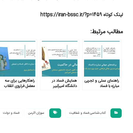
لینک کوتاه https://iran-bssc.ir/?p=1459
مطالب مرتبط:
راهنمای عملی و تجربی
همایش فساد در
راهکارهایی برای سه
مبارزه با فساد
دانشگاه امیرکبیر
معضل فراروی انقلاب
اسلامی
کتاب‌شناسی فساد و شفافیت
سوزان اکرمن
ف‍س‍اد و دول‍ت‌