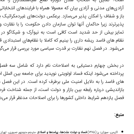
است؟ تمایل به انتخاب شدن دوباره طمع سیاستمداران را مح
آزادی
های مدنی و آزادی بیان که معمولا همراه با فرایندهای انتخا
باز و شفاف را امکان پذیر می‌سازد. برعکس دولت‌های غیردمکراتیک به
پذیرترند زیرا حاکمان آنها توان سازمان دادن حکومت را با نظارت و 
تمایز بیش از حد شدید است کافی است به نیوآرک و شیکاگو در ای
نظام های فاسد ریشه
داری را ببنیم که کاملا با نظام‌های استبدا
می‌شود. در فصل نهم نظارت بر قدرت سیاسی مورد بررسی قرار می‌گیرد
در بخش چهارم دستیابی به اصلاحات نام دارد که شامل سه فصل است و از فصل ۱۰ تا دوازده را دربرمی‌گیرد.
پرداخته می‌شود اینکه فساد اولویتی نوپدید برای جامعه بین
الملل ا
های فاسد را به دلایل امنیت ملی برطرف کرده است. در این ف
بازاندیشی درباره رابطه بین بازار و دولت است، از جمله شناخت ف
فصل یازدهم شرایط داخلی کشورها را برای اصلاحات مدنظر قرار می‌د
منبع:
اک‍رم‍ن، س‍وزان-‌ رز (۱۳۸۵)
ف‍س‍اد و دول‍ت‌: ع‍ل‍ت‌ه‍ا، پ‍ی‍ام‍ده‍ا و اص‍لاح‌
، م‍ت‍رج‍م‌ م‍ن‍وچ‍ه‍ر ص‍ب‍وری، ت‍ه‍ران‌: پ‍ردی‍س‌