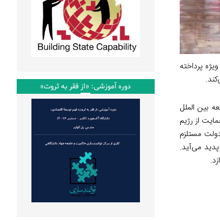
یژه پرداخته
کند.
دوره آموزشی: «از فقر به ثروت»
الملل
مایت از رژیم
ولت مستلزم
دید می‌آید.
زد.