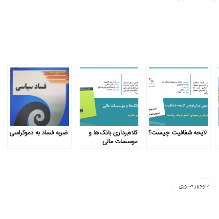
لایحه شفافیت چیست؟
کلاه‌برداری بانک‌ها و
ضربه فساد به دموکراسی
موسسات مالی
م‍ن‍وچ‍ه‍ر ص‍ب‍وری