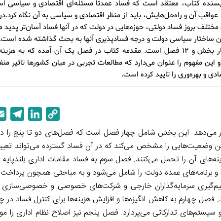
یسنده کتاب، معتقد است که فساد عمدتا مسئله‌ای اقتصادی و سیاسی اس
عواقب آن و راه‌حل‌هایش، باید از منظر اقتصادی و سیاسی به آن نگاه کرد.در
مختلف بروز فساد دولتی، حوزه‌هایی در دولت که در آنها فساد آسان‌تر پدید می
ان ساختار سیاسی دولت و درجه فسادپذیری آنها به بحث گذاشته شده است.
دارای چهار بخش و 12 فصل است. مقدمه کتاب در فصل یک آن آمده که به هزی
 و این مفهوم را عنوان می‌دارد که مطالعات تجربی در میان کشورها تاثیر منف
دی و بهره‌وری را تایید کرده است.
T
L
C
e
i
o
ار می‌دهد. این بخش شامل چهار فصل است که فصل‌های دو تا پنج را دربر
l
n
p
رین وضعیت‌هایی را مشخص می‌کند که در آن فساد گسترده می‌تواند تعیی
e
k
y
نه
های آن را تحمل می‌کنند. فصل سوم به فساد مقامات اداری بلندپایه می
g
e
L
 برنامه
های عمده دولت را شامل می‌شود و به مباحثی همچون پرداخت ر
r
d
i
یم‌گیری سرمایه‌گذاران خارجی و شرکت
های خصوصی و خصوصی‌سازی و
a
I
n
د. فصل چهارم به کاهش انگیزه
ها و افزایش‌ هزینه
ها برای کنترل فساد در
m
n
k
 و سیستم
های تدارکاتی می‌پردازد. فصل پنجم نیز اصلاح نظام اداری را مور