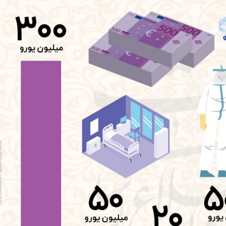
m
n
k