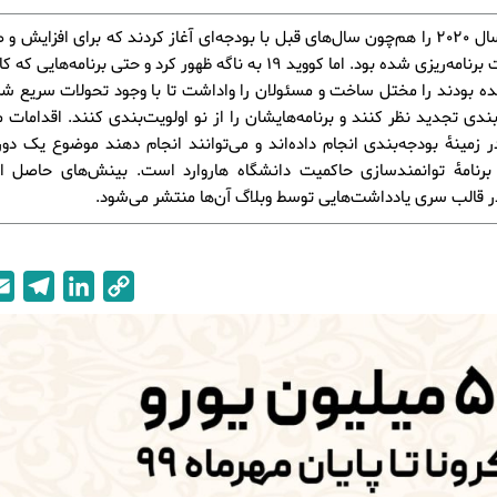
دولت‌ها سال 2020 را هم‌چون سال‌های قبل با بودجه‌ای آغاز کردند که برای افزایش
پولی دولت برنامه‌ریزی شده بود. اما کووید 19 به ناگه ظهور کرد و حتی برنامه‌ها
 بودند را مختل ساخت و مسئولان را واداشت تا با وجود تحولات سریع شر
بندی تجدید نظر کنند و برنامه‌هایشان را از نو اولویت‌بندی کنند. اقدامات 
ر زمینۀ بودجه‌بندی انجام داده‌اند و می‌توانند انجام دهند موضوع یک دو
برنامۀ توانمندسازی حاکمیت دانشگاه هاروارد است. بینش‌های حاصل از
 قالب سری یادداشت‌هایی توسط وبلاگ آن‌ها منتشر می‌شود.
T
L
C
e
i
o
l
n
p
e
k
y
g
e
L
r
d
i
a
I
n