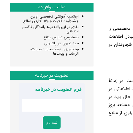
مطالب نوافزوده
اجلاسیه آموزشی تخصصی اولین
جشنواره شفافیت و رفع تعارض منافع
نقدی بر آیین‌نامه بیمه رانندگان تاکسی
لی تخصصی را
اینترنتی
بادل اطلاعات
حسابرسی تعارض منافع
بیمه نیروی کار پلتفرمی
شهروندان در
بودجه‌ریزی کودک‌محور : ضرورت،
الزامات و پیامدها
عضویت در خبرنامه
ت. در زمانۀ
اطلاعاتی در
فرم عضویت در خبرنامه
حال باید در
ی صفحات گسترده (spreadsheets) حتی بیش‌ازپیش مستعد بروز
تری از منابع