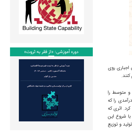
دوره آموزشی: «از فقر به ثروت»
ینی اجباری روی
کنند.
 و متوسط را
ت تا ۷۵% درآمدی را که
کرد. اثری که
 کووید-۱۹ به‌شدت متأثر شده است. با شروع این
ولید و توزیع