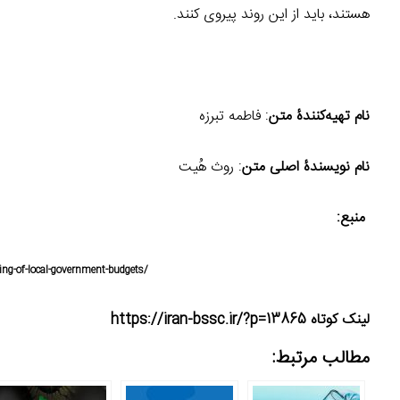
هستند، باید از این روند پیروی کنند.
نام تهیه‌کنندۀ متن
: فاطمه تبرزه
نام نویسندۀ اصلی متن
: روث هُیت
منبع:
ring-of-local-government-budgets/
لینک کوتاه https://iran-bssc.ir/?p=13865
مطالب مرتبط: