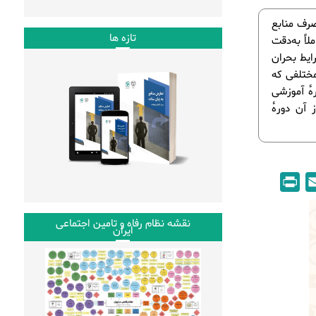
 و صرف منابع
تازه ها
یی که کاملاً به‌دقت
ایط بحران
مختلفی که
رۀ آموزشی
 آن دورۀ
P
E
r
m
i
a
نقشه نظام رفاه و تامین اجتماعی
ایران
n
i
t
l