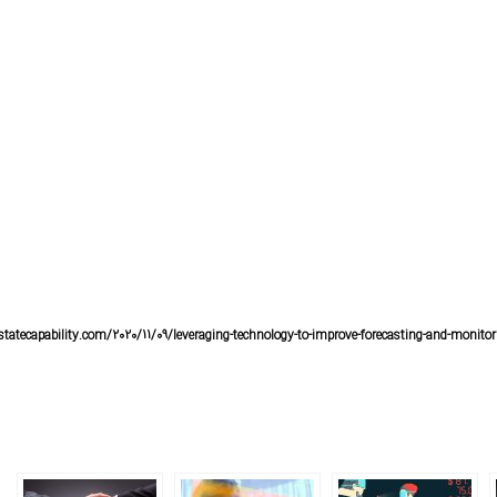
gstatecapability.com/2020/11/09/leveraging-technology-to-improve-forecasting-and-monito