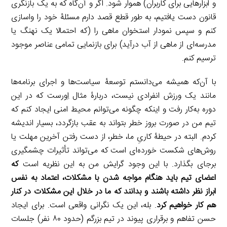
و ابزارهایی برای کاربران) هموار شود. اگر و آن‌گاه که به یک بازنگری
قانون دست یافتیم، به طور قطع قصد دارم مسئلۀ خود را واسازی
کنم و سپس نمودار استخوان ماهی را (که احتمالا یک نهنگ یا
مدرسه‌ای از ماهی از آب درآید) برای بازنمایی تمامی عناصر موجود
ترسیم کنم.
با آن‌که همیشه می‌دانستم توسعۀ سیاست‌ها و اجرای برنامه‌ها
مانند یک ورزش انفرادی نیست، دربارۀ مثال اِورست که در این
دوره به‌کار رفت و اینکه چگونه می‌توانم محیط امنی ایجاد کنم که
تیم من در صورت بروز خطر بتواند به عقب بازگردد، بسیار اندیشه
کردم. البته در حیطۀ کاریِ ما، خطر، از دست رفتن آخرین مهلت یا
روش‌های شکست خورده‌ای است که می‌تواند تأثیرات چشمگیری
برجای بگذارد. با این وجود گرایش من به این نظریه است
که
اعضای تیم باید
هنگام
مواجه شدن با مشکلات، اعتماد به نفس
ابراز نظر داشته باشند و بدانند که ما در خلال این مشکلات در کنار
هم کار خواهیم کرد
. بله، این یک نگرانی واقعی است. برای ایجاد
حسن تفاهم و برقراری پیوند در تیم بزرگم (حدود ۸۰ نفر) جلسات