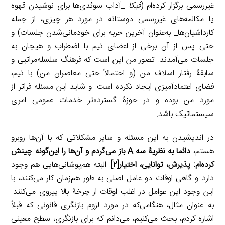
غیررسمی برگزار کرده‌ام (
فیکا
_آداب سوئدی‌ها برای نوشیدن قهوه
یا مکالمه‌ها‌ی غیررسمی دوستانه در مورد هر چیزی، از جمله
کارداشیان‌ها_ ‌به‌عنوان آخرین حربه‌ برای خودمانی‌شدن جلسات) و
حتی پس از آن برخی از اعضای تیم با اضطراب و هیجان به
جلسات می‌آمدند. تصور من این است که فرهنگ سلسله‌مراتبی و
سابقۀ رفتار اسلاف من (و احتمالاً حتی معاصران من) با تیم،
فضای اعتمادآمیزی ایجاد نکرده است. و شاید این مسئله فراتر از
مورد من بوده و در حوزۀ گسترده‌تر خدمات عمومی امری
سیستماتیک باشد.
در اندیشیدن به این مسئله و سایر مشکلاتی که با آن‌ها روبرو
هستم،
دائما به نظریۀ سه
A
باز می‌گردم و آن‌ها را این‌گونه چینش
کرده‌ام: پذیرش، توانایی، اختیار
[۲]
. البته هم‌پوشانی‌هایی هم وجود
دارد و گاهی اوقات دو عامل اصلی به طور هم‌زمان کار می‌کنند، با
این وجود این عوامل در اغلب اوقات از چرخۀ بالا پیروی می‌کنند.
به عنوان مثال، هنگامی‌که در مورد لزوم بازنگری قانونی که قبلاً
اشاره کردم، بحث می‌کنیم، می‌دانم که برای بازنگری، سطح معینی