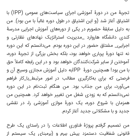
تجربۀ من در دورۀ آموزشی اجرای سیاست‌های عمومی (IPP) با
اشتیاق آغاز شد (و این اشتیاق در طول دوره غالباً با من بود). من
به‌ دلیل سابقۀ حضورم در یکی از دوره‌های آموزش اجرایی مدرسۀ
کندی دانشگاه هاروارد _مدیریت استراتژیک نهاد‌های نظارتی و
اجرایی_ مشتاق حضور در این دوره بودم. می‌دانستم که این دوره
نه تنها دورۀ پرباری خواهد بود، بلکه بخش بزرگی از تجربۀ دوره،
آموختن از سایر شرکت‌کنندگان خواهد بود و در این رابطه کاملاً حق
با من بود! همچنین دورۀ IPPبه دلیل آموزش مجازی وسیع آن و
فرصتی که برای به‌کارگیری مطالب در امور مرتبط_با_کار فراهم
می‌آورد، برای من جذاب بود. من هنگام ثبت‌نام در این دوره
نمی‌دانستم که به زودی شغل من تغییر خواهد کرد. همچنین من
همزمان با شروع دوره، یک دورۀ موازی آموزشی را، در نقشی
جدید و با مشکلاتی جدید آغاز کردم.
من تصمیم گرفتم پروژۀ فناوری اطلاعات را در راستای یک طرح
قانونی شفافیت دستمزد پیش ببرم و (بر‌مبنای یک سیستم از