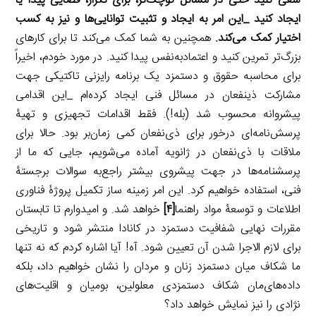
سعی کنید حتی در مسائل کوچک‌تر، برای تکرار، فضایی پیدا یا
ایجاد کنید
_
این امر به ایجاد و تثبیت توانایی‌ها و نیز به کسب
اختیار کمک می‌کند.
همچنین به شما کمک می‌کند تا برای کارهای
بزرگ‌تر تمرین کنید و اعتماد‌به‌نفس پیدا کنید. در مورد خودم، اخیراً
برای محاسبه حقوق و دستمزد یک برنامه رایزنی تاکتیکی جهت
مشارکت ذینفعان در مسائل فنی ایجاد کرده‌ام _این اقدامی
پیشروانه محسوب شد (بله!). فقط اقدامات تجهیزی و تهیۀ
پرسش‌نامه‌ای درخور برای ذی‌نفعان کمی زمان‌‌بر بود. حالا برای
ملاقات با ذی‌نفعان در ژانویه آماده می‌شویم، جایی که ما از
پرسشنامه‌ها در جهت پیشروی بیشتر راجع‌به سوالات برجستۀ
فنی، استفاده خواهیم کرد. این امر زمینه ساز تکمیل پروژۀ فناوری
اطلاعات و توسعۀ مواد راهنما
[۴]
خواهد شد. و امیدوارم تا تابستان
مقررات نهایی شفافیت دستمزد در کانادا منتشر شود و تاریخی
برای لازم الاجرا شدن آن تعیین شود. آه! آیا اشاره کردم که نه تنها
ما شکاف میان دستمزد زنان و مردان را نشان خواهیم داد، بلکه
داده‌های‌مان شکاف دستمزدی معلولین، بومیان و اقلیت‌های
نژادی را نیز نمایش خواهد داد؟