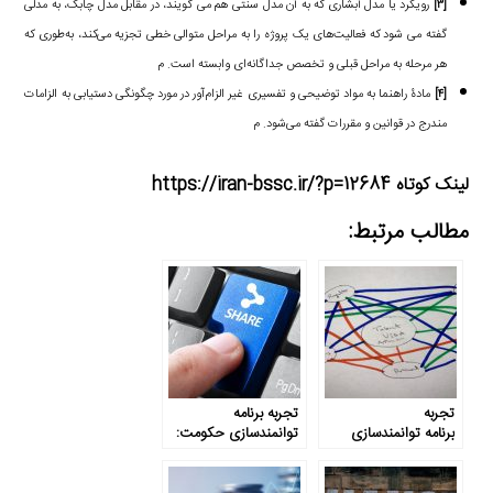
[۳]
رویکرد یا مدل آبشاری که به آن مدل سنتی هم می گویند، در مقابل مدل چابک، به مدلی
گفته می شود که فعالیت‌های یک پروژه را به مراحل متوالی خطی تجزیه می‌کند، به‌طوری که
هر مرحله به مراحل قبلی و تخصص جداگانه‌ای وابسته است. م
[۴]
مادۀ راهنما به مواد توضیحی و تفسیری غیر الزام‌آ‌ور در مورد چگونگی دستیابی به الزامات
مندرج در قوانین و مقررات گفته می‌شود. م
لینک کوتاه https://iran-bssc.ir/?p=12684
مطالب مرتبط:
تجربه
تجربه برنامه
برنامه توانمندسازی
توانمندسازی حکومت:
حکومت: پرش از مانع
تغییر روش کار از طریق
به اشتراک‌گذاری