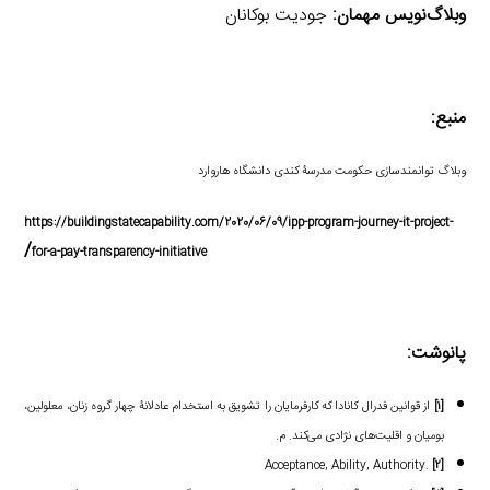
وبلاگ‌نویس مهمان:
جودیت بوکانان
منبع:
وبلاگ توانمند‌سازی حکومت مدرسۀ کندی دانشگاه هاروارد
https://buildingstatecapability.com/2020/06/09/ipp-program-journey-it-project-
/
for-a-pay-transparency-initiative
پانوشت:
[۱]
از قوانین فدرال کانادا که کارفرمایان را تشویق به استخدام عادلانۀ چهار گروه زنان، معلولین،
بومیان و اقلیت‌های نژادی می‌کند. م.
.Acceptance, Ability, Authority
[۲]