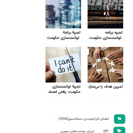
اطلاعات
تجربه برنامه
تجربۀ برنامۀ
توانمندسازی حکومت:
توانمندسازی حکومت:
از تغییر نهراسید!
کاربست PDIA در بخش
خصوصی
تمرین هدف را می‌سازد.
تجربۀ توانمندسازی
حکومت: یافتن اعتماد
به نفس رهبری
انطباق تکرارشونده‌ی مسئله‌محور(PDIA)
IPP
اجرای سیاست‌های عمومی