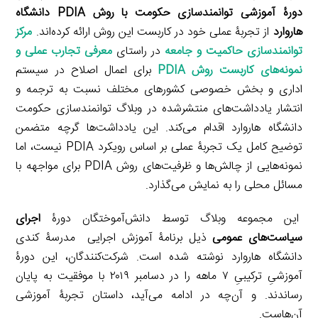
دورۀ آموزشی توانمندسازی حکومت با روش PDIA دانشگاه
هاروارد
از تجربۀ عملی خود در کاربست این روش ارائه کرده‌اند.
مرکز
توانمندسازی حاکمیت و جامعه
در راستای
معرفی تجارب عملی و
نمونه‌های کاربست روش PDIA
برای اعمال اصلاح در سیستم
اداری و بخش خصوصی کشورهای مختلف نسبت به ترجمه و
انتشار یادداشت‌های منتشرشده در وبلاگ توانمندسازی حکومت
دانشگاه هاروارد اقدام می‌کند. این یادداشت‌ها گرچه متضمن
توضیح کامل یک تجربۀ عملی بر اساس رویکرد PDIA نیست، اما
نمونه‌هایی از چالش‌ها و ظرفیت‌های روش PDIA برای مواجهه با
مسائل محلی را به نمایش می‌گذارد.
این مجموعه وبلاگ توسط دانش‌آموختگان دورۀ
اجرای
سیاست‌های عمومی
ذیل برنامۀ آموزش اجرایی مدرسۀ کندی
دانشگاه هاروارد نوشته شده است. شرکت‌کنندگان، این دورۀ
آموزشیِ ترکیبیِ ۷ ماهه را در دسامبر ۲۰۱۹ با موفقیت به پایان
رساندند. و آن‌چه در ادامه می‌آید، داستان تجربۀ آموزشی
آن‌هاست.