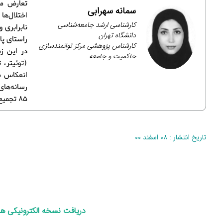
تعارض من
سمانه سهرابی
اختلال‌ه
کارشناسی ارشد جامعه‌شناسی
نابرابری 
دانشگاه تهران
راستای پا
کارشناس پژوهشی مرکز توانمندسازی
در این ز
حاکمیت و جامعه
(توئیتر، 
انعکاس می
85 تجمیع و تلخیص شده‌اند.
تاریخ انتشار : ۰۸ اسفند ۰۰
د
ریافت نسخه الکترونیکی ه