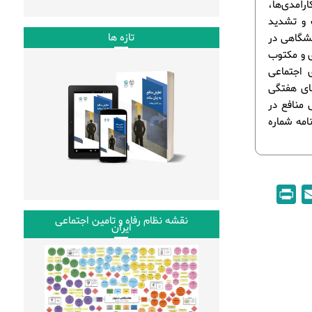
آمدی‌ها،
 و تشدید
تازه ها
نشگاهی در
ی و مکتوب
ی اجتماعی
های هفتگی
 منافع در
 و در قالب خبرنامه شماره
P
E
r
m
نقشه نظام رفاه و تامین اجتماعی
ایران
i
a
n
i
t
l