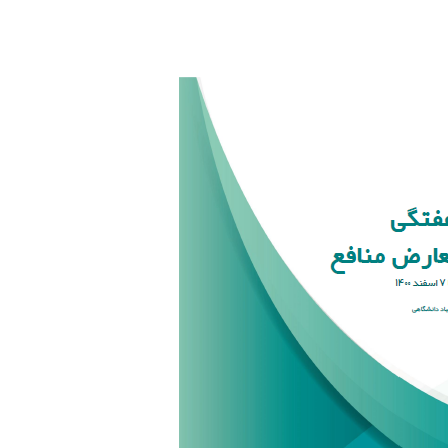
m
n
k