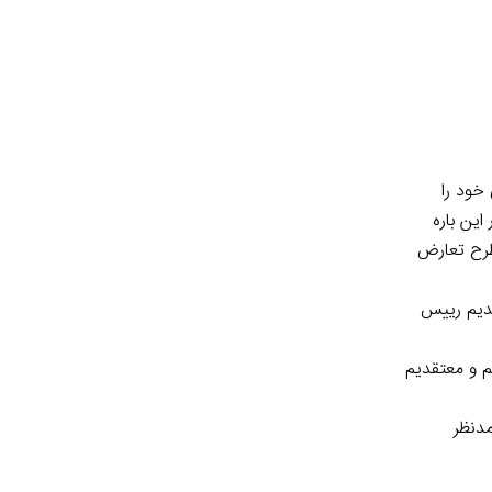
خود را
ین باره
طرح تعارض
قدیم رییس
یم و معتقدیم
دنظر