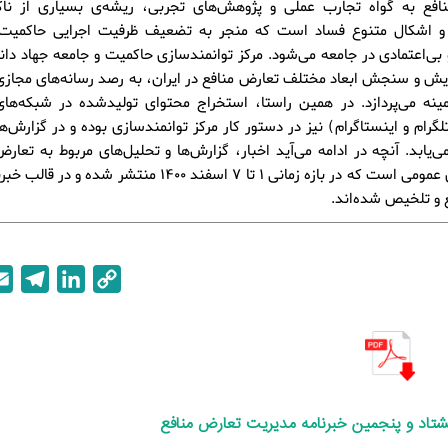
افع به گواه تجارب عملی و پژوهش‌های تجربی، ریشه‌ی بسیاری از ناکار
ا و اشکال متنوع فساد است که منجر به تضعیف ظرفیت اجرایی حاکمیت
و بی‌اعتمادی در جامعه می‌شود. مرکز توانمندسازی حاکمیت و جامعه جهاد دا
یش و سنجش ابعاد مختلف تعارض منافع در ایران، به رصد رسانه‌های مجاز
مینه می‌پردازد. در همین راستا، استخراج محتوای تولیدشده در شبکه‌ها
تلگرام و اینستاگرام) نیز در دستور کار مرکز توانمندسازی بوده و در گزارش‌
‌یابد. آنچه در ادامه می‌آید اخبار، گزارش‌ها و تحلیل‌های مربوط به تعارض
رسانه‌های عمومی است که در بازه زمانی 1 تا 7 اسفند 1400 منتشر شده
T
L
C
e
i
o
l
n
p
e
k
y
g
e
L
r
d
i
شتاد و پنجمین
خبرنامه مدیریت تعارض منافع
a
I
n