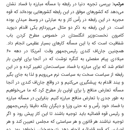
مرتب:
بررسی تجربه دنیا در رابطه با مسأله مبارزه با فساد نشان
می‌دهد که کشورهای موفق در این رابطه کشورهایی بوده‌اند که قوه
مجریه در این رابطه در رأس کار و به عبارتی در وسط میدان بوده
است. در این رابطه به ذکر دو مثال می‌پردازم یکی اقدام دیوید
کامرون نخست‌وزیر انگلستان در خصوص مطرح کردن باب
شفافیت است که با این مسأله کارهای بسیار عظیمی انجام داد.
همچنین جان‌اف کندی رئیس‌جمهور وقت آمریکا در دهه ۶۰
میلادی پیام مفصلی به کنگره نوشت که در آنجا برای اولین بار
اعلام شد که برای مبارزه با فساد سیاست‌مان تغییر کرده و در این
رابطه از سیاست سخت به سیاست نرم می‌رویم و لذا به جای بگیر
و ببند اقدام به پیشگیری می‌کنیم و در واقع جان‌اف کندی در آنجا
مسأله تعارض منافع را برای اولین بار مطرح کرد که ما می‌خواهیم
به طور جدی با تعارض منافع مبارزه کنیم. بنابراین در مسأله مبارزه
با فساد خود رأس و نه حتی وزرا و دیگران بلکه دقیقا رئیس‌جمهور
و رئیس قوه قضائیه باید توجیه باشند تا این کار پیش رود و اگر
توجیه نباشند هر قانون و هر سیاستی که مجلس تعیین کند و هر
اجباری که قوه قضائیه انجام دهد نتیجه‌بخش نخواهد بود. دو