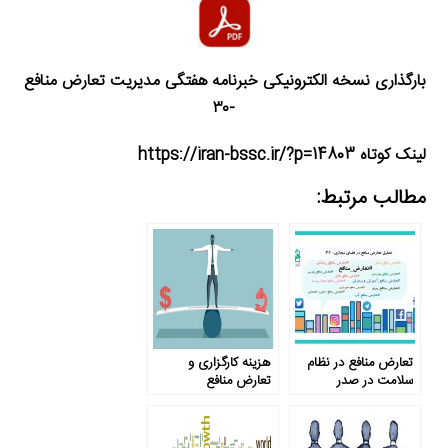
بارگذاری نسخه الکترونیکی خبرنامه هفتگی مدیریت تعارض منافع
-۳۰
لینک کوتاه https://iran-bssc.ir/?p=14803
مطالب مرتبط:
تعارض منافع در نظام
هزینه کارگزاری و
سلامت در صدر
تعارض منافع
دغدغه‌های کاربران
فضای مجازی