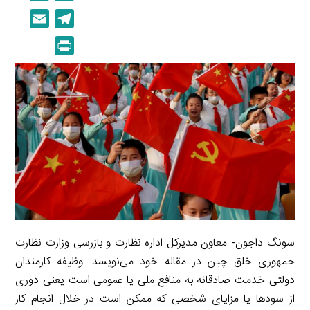
i
o
E
T
n
p
m
e
P
k
y
a
l
r
e
L
i
e
i
d
i
l
g
n
I
n
r
t
n
k
a
m
سونگ داجون- معاون مدیرکل اداره نظارت و بازرسی وزارت نظارت
جمهوری خلق چین در مقاله خود می‌نویسد: وظیفه کارمندان
دولتی خدمت صادقانه به منافع ملی یا عمومی است یعنی دوری
از سودها یا مزایای شخصی که ممکن است در خلال انجام کار