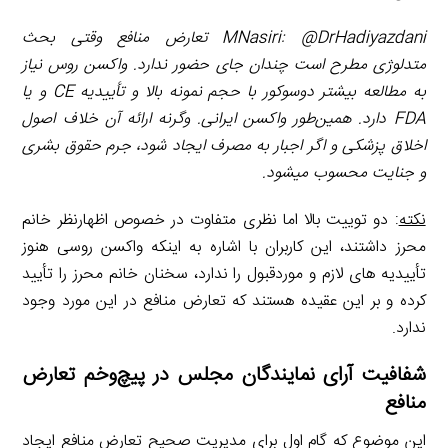
@DrHadiyazdani
:
MNasiri
تعارض منافع وقتی بحث
متدلوژی مطرح است چندان جای حضور ندارد. واکسن روس نیاز
به مطالعه بیشتر دوسوکور با حجم نمونه بالا و تأییدیه
CE
و یا
FDA
دارد. همین‌طور واکسن ایرانی. وگرنه ارائه آن خلاف اصول
اخلاق پزشکی و اگر اجبار به مصرف ایجاد شود، جرم حقوق بشری
و جنایت محسوب می­شود.
نکته
: دو توییت بالا اما نظری متفاوت در خصوص اظهارنظر خانم
محرز داشتند، این کاربران با اشاره به اینکه واکسن روسی هنوز
تأییدیه­ های لازم و موردقبول را ندارد، سخنان خانم محرز را تأیید
کرده و بر این عقیده هستند که تعارض منافع در این مورد وجود
ندارد.
شفافیت آرای نمایندگان مجلس در پیچ‌وخم تعارض
منافع
این موضوع که گام اول برای مدیریت صحیح تعارض منافع ایجاد