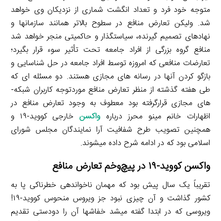
متوجه خود فرد و تعداد انگشت­ شماری از نزدیکان وی خواهد
شد. ولیکن تعارض منافع در سطوح بالاتر همانند سازمان­ها و
نهادهای تصمیم­ گیرنده، سیاست­گذار و حاکمیتی منجر خواهد شد
منافع گروه بزرگی از افراد جامعه تحت تأثیر سوء قرار بگیرد؛
تعارضات منافعی که امروزه توسط افراد جامعه در حل شناسایی و
بازگو کردن آن­ها در رسانه­ های مجازی هستند. دو مسئله ­ای که
طی هفته گذشته از منظر تعارض منافع موردتوجه کاربران شبکه­
های مجازی قرارگرفته بود معطوف به وجود تعارض منافع در
اظهارات خانم مینو محرز درباره
واکسن
خارجی کووید-۱۹ و
همچنین تصویب طرح شفافیت آرا نمایندگان مجلس شورای
اسلامی بود که در ادامه شرح داده می­شوند.
واکسن کووید-۱۹ در پیچ‌وخم تعارض منافع
تقریباً یک سال پیش بود که مهمان ناخوانده­ی خطرناکی پا به
کشور گذاشت و آن چیزی نبود جز ویروس منحوس کووید-۱۹!
ویروسی که در ابتدا گفته می­شد خفاش­ها آن را دودستی تقدیم