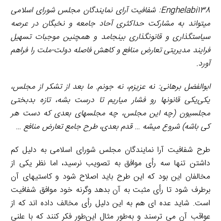
Enghelabi138
: شفافیت آرای نمایندگان مجلس شورای اسلامی
می­تواند به مشارکت حداکثری آحاد جامعه و نخبگان در عرصه
سیاست­گذاری و قانون­گذاری بینجامد و همچنین موجبات تسهیل
فرایند مدیریتی تعارض منافع و کاهش فاصله دولت-ملت را فراهم
آورد.
ابوالفضل برهانی: نه عزیزم، نه جونم. ما بعد از تشکر از مجلس،
یکی‌یکی قانون­ها رو فشار میاریم تا درست بشه، تازه بدبختی
مجلسیون (چه این مجلس، چه مجلس­های بعدی که دست هر
کی باشه) شروع میشه … قدم بعدی، طرح جامع تعارض منافع …
طرح شفافیت آرا نمایندگان مجلس شورای اسلامی به دلیل کم
داشتن تنها سه رأی موافق به تصویب نرسید، اما نظر یکی از
مخالفان این بود که این طرح باید اصلاح شود و کاستی­های آن
برطرف شود تا رأی مثبت به آن بدهد وگرنه خود موافق شفافیت
است. شاید عده­ ای هم به این دلیل رأی مخالف داده­ اند که از
عواقب آن می­ ترسند و به‌طور مثال این‌طور فکر کنند که با علنی