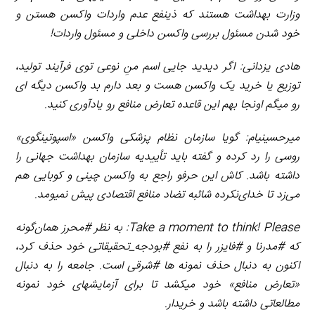
وزارت بهداشت هستند که ذی­نفع عدم واردات واکسن هستن و
خود شدن مسئول بررسی واکسن داخلی و مسئول واردات!
هادی یزدانی: اگر دیدید جایی اسم منِ نوعی توی فرآیند تولید،
توزیع یا خرید یک واکسن هست و بعد دارم بد واکسن دیگه ­ای
رو میگم اونجا بهم این قاعده تعارض منافع رو یادآوری کنید.
میرحسینی­ام: گویا سازمان نظام پزشکی واکسن «اسپوتینگ­وی»
روسی را رد کرده و گفته باید تأییدیه سازمان بهداشت جهانی را
داشته باشد. کاش این حرفو راجع به واکسن چینی و کوبایی هم
می‌زد تا خدای‌نکرده شائبه تضاد منافع اقتصادی پیش نمیومد.
Take a moment to think! Please
: به نظر #محرز همان‌گونه
که #مدرنا و #فایزر را به نفع
#
بودجه
_
تحقیقاتی خود حذف کرد،
اکنون به دنبال حذف نمونه­ ها #شرقی است. جامعه را به دنبال
«تعارض منافع» خود می­کشد تا برای آزمایش­های خود نمونه
مطالعاتی داشته باشد و خریدار.