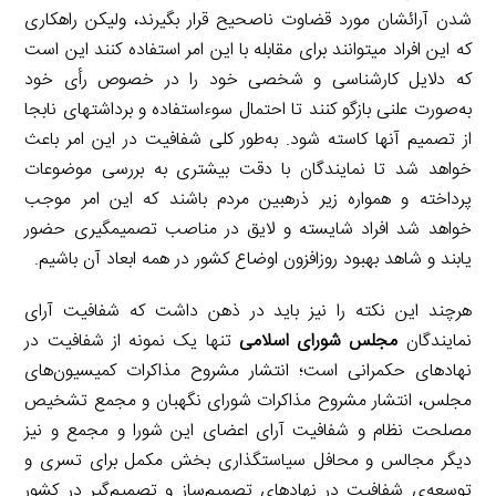
شدن آرائشان مورد قضاوت ناصحیح قرار بگیرند، ولیکن راهکاری
که این افراد می­توانند برای مقابله با این امر استفاده کنند این است
که دلایل کارشناسی و شخصی خود را در خصوص رأی خود
به‌صورت علنی بازگو کنند تا احتمال سوءاستفاده و برداشت­های نابجا
از تصمیم آن­ها کاسته شود. به‌طور کلی شفافیت در این امر باعث
خواهد شد تا نمایندگان با دقت بیشتری به بررسی موضوعات
پرداخته و همواره زیر ذره­بین مردم باشند که این امر موجب
خواهد شد افراد شایسته و لایق در مناصب تصمیم­گیری حضور
یابند و شاهد بهبود روزافزون اوضاع کشور در همه ابعاد آن باشیم.
هرچند این نکته را نیز باید در ذهن داشت که شفافیت آرای
نمایندگان
مجلس شورای اسلامی
تنها یک نمونه از شفافیت در
نهادهای حکمرانی است؛ انتشار مشروح مذاکرات کمیسیون‌های
مجلس، انتشار مشروح مذاکرات شورای نگهبان و مجمع تشخیص
مصلحت نظام و شفافیت آرای اعضای این شورا و مجمع و نیز
دیگر مجالس و محافل سیاستگذاری بخش مکمل برای تسری و
توسعه‌ی شفافیت در نهادهای تصمیم‌ساز و تصمیم‌گیر در کشور