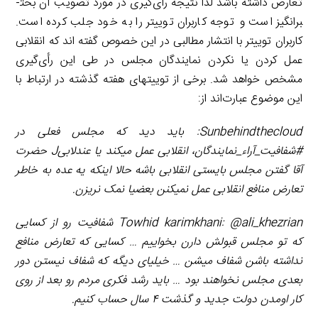
تعارض داشته باشد لذا نتیجه رأی‌گیری در مورد تصویب آن بحث­
برانگیز است و توجه کاربران توییتر را به خود جلب کرده است.
کاربران توییتر با انتشار مطالبی در این خصوص گفته ­اند که انقلابی
عمل کردن یا نکردن نمایندگان مجلس در طی این رأی‌گیری
مشخص خواهد شد. برخی از توییت­های هفته گذشته در ارتباط با
این موضوع عبارت‌اند از:
Sunbehindthecloud
: باید دید که مجلس فعلی در
#شفافیت_آراء_نمایندگان، انقلابی عمل می­کند یا عندلابی
J
حضرت
آقا گفتن مجلس بایستی انقلابی باشه حالا اینکه یه عده به خاطر
تعارض منافع انقلابی عمل نمی­کنن بعضیا نمک نریزن.
@ali_khezrian
:
Towhid karimkhani
شفافیت رو از کسایی
که تو مجلس قبولش دارن بخواییم … کسایی که تعارض منافع
نداشته باشن شفاف میشن … خیلیای دیگه که شفاف نیستن دور
بعدی مجلس نخواهند بود … باید رشد فکری مردم رو بعد از روی
کار اومدن دولت جدید و گذشت ۴ سال حساب کنیم.