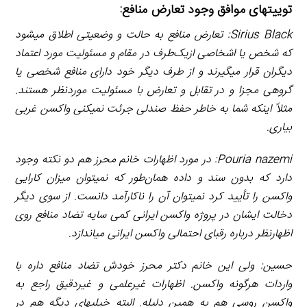
توییت­های موافق وجود تعارض منافع:
Sirius Black
: تعارض منافع به حالت و وضعیتی اطلاق می­شود
که شخص یا اشخاصی ازیک‌طرف در مقام و مسئولیت مورد اعتماد
دیگران قرار می­گیرند و از طرف دیگر خود دارای منافع شخصی یا
گروهی مجزا و در تقابل و تعارض با مسئولیت موردنظر هستند.
مثلاً اینکه شما به خاطر حفظ صندلی جرئت نمی­کنی واکسن غربی
بیاری.
Pouria nazemi
: در مورد اظهارات خانم محرز هم دو نکته وجود
دارد که بدون سند و داده همان‌طور که نمی­توان میزان کارایی
واکسن را تأیید کرد نمی­توان آن را ناکارآمد دانست. از سوی دیگر
دخالت ایشان در پروژه واکسن ایرانی کمی سایه تضاد منافع روی
اظهارنظر درباره رقبای احتمالی واکسن ایرانی می­اندازد.
حسین: ولی این خانم دکتر محرز خودش تضاد منافع داره با
واردات هرگونه واکسن. اظهارات غیرعلمی و غیردقیق راجع به
واکسن روسی هم به همین دلیله. البته خیلی­های دیگه هم در