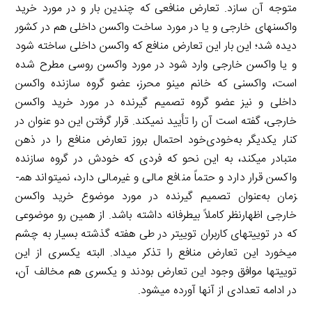
متوجه آن سازد. تعارض منافعی که چندین بار و در مورد خرید
واکسن­های خارجی و یا در مورد ساخت واکسن داخلی هم در کشور
دیده شد؛ این بار این تعارض منافع که واکسن داخلی ساخته شود
و یا واکسن خارجی وارد شود در مورد واکسن روسی مطرح شده
است، واکسنی که خانم مینو محرز، عضو گروه سازنده واکسن
داخلی و نیز عضو گروه تصمیم ­گیرنده در مورد خرید واکسن
خارجی، گفته است آن را تأیید نمی­کند. قرار گرفتن این دو عنوان در
کنار یکدیگر به‌خودی‌خود احتمال بروز تعارض منافع را در ذهن
متبادر می­کند، به این نحو که فردی که خودش در گروه سازنده
واکسن قرار دارد و حتماً منافع مالی و غیرمالی دارد، نمی­تواند هم­
زمان به‌عنوان تصمیم ­گیرنده در مورد موضوع خرید واکسن
خارجی اظهارنظر کاملاً بی­طرفانه داشته باشد. از همین رو موضوعی
که در توییت­های کاربران توییتر در طی هفته گذشته بسیار به چشم
می­خورد این تعارض منافع را تذکر می­داد. البته یکسری از این
توییت­ها موافق وجود این تعارض بودند و یکسری هم مخالف آن،
در ادامه تعدادی از آن­ها آورده می­شود.