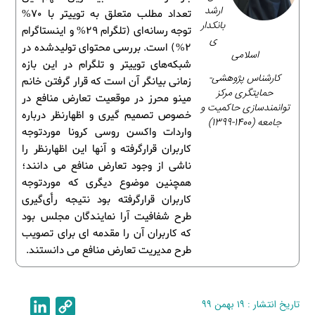
ارشد
تعداد مطلب متعلق به توییتر با 70%
بانکدار
توجه رسانه‌ای (تلگرام 29% و اینستاگرام
ی
2%) است. بررسی محتوای تولیدشده در
اسلامی
شبکه‌های توییتر و تلگرام در این بازه
کارشناس پژوهشی-
زمانی بیانگر آن است که قرار گرفتن خانم
حمایتگری مرکز
مینو محرز در موقعیت تعارض منافع در
توانمندسازی حاکمیت و
خصوص تصمیم ­گیری و اظهارنظر درباره
جامعه (1400-1399)
واردات واکسن روسی کرونا موردتوجه
کاربران قرارگرفته و آن­ها این اظهارنظر را
ناشی از وجود تعارض منافع می­ دانند؛
همچنین موضوع دیگری که موردتوجه
کاربران قرارگرفته بود نتیجه رأی‌گیری
طرح شفافیت آرا نمایندگان مجلس بود
که کاربران آن را مقدمه­ ای برای تصویب
طرح مدیریت تعارض منافع می دانستند.
تاریخ انتشار : ۱۹ بهمن ۹۹
C
L