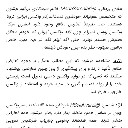
هادی یزدانی:
@MariaSarsalari
خانم سرسالاری بزرگوار ایشون
که متخصص عفونی­اند خودشون دست‌اندرکار واکسن ایرانی کرونا
هستند. خب طبیعتاً تعارض منافع وجود داره. ایشون میگه
واکسن روسی نمی­زنم چون لابد واکسن ایرانی که خودم محقق
اصلیش هستم بهتره. حتی اگه اینم نگه در این مورد خاص
ایشون نمی­تونه نظر بده چون خودش ذی­نفعه.
نکته:
مشاهده می­شود که این مطالب همگی بر وجود تعارض
منافع تأکید دارند و برای پیشگیری از بروز چنین تعارضی پیشنهاد
می­کنند که کسی که در تولید واکسن داخلی دخیل است بایستی
خود را از روند تصمیم­ گیری در مورد خرید و استفاده از واکسن
خارجی، خارج کند.
فؤاد شمس:
@HSelahvarzi
خودتان استاد اقتصادید. سر واکسن
چون بر اساس همان منطق بازار دارد رفتار می­شود همه تعارض
منافع دارند. همه شده­اند به‌نوعی بازاریاب شرکت­های دارویی