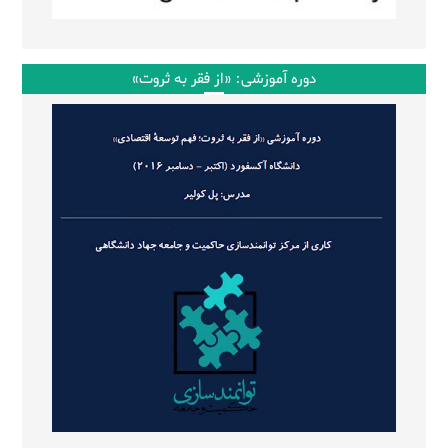
دوره آموزشی: «از فقر به ثروت»