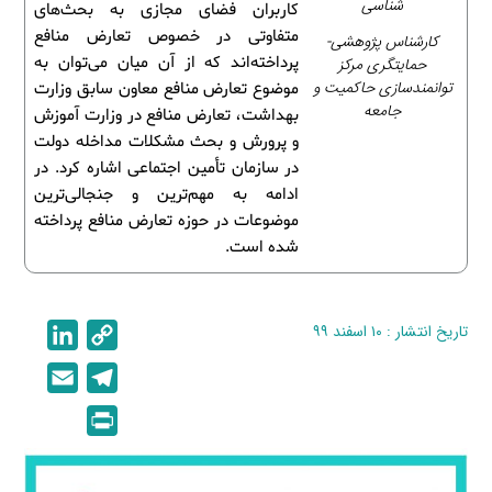
شناسی
کاربران فضای مجازی به بحث‌های
متفاوتی در خصوص تعارض منافع
کارشناس پژوهشی-
پرداخته‌اند که از آن میان می‌توان به
حمایتگری مرکز
توانمندسازی حاکمیت و
موضوع تعارض منافع معاون سابق وزارت
جامعه
بهداشت، تعارض منافع در وزارت آموزش
و پرورش و بحث مشکلات مداخله دولت
در سازمان تأمین اجتماعی اشاره کرد. در
ادامه به مهم‌ترین و جنجالی‌ترین
موضوعات در حوزه تعارض منافع پرداخته
شده است.
تاریخ انتشار : ۱۰ اسفند ۹۹
C
L
i
o
E
T
n
p
m
e
P
k
y
a
l
r
e
L
i
e
i
d
i