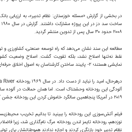
در بخشی از گزارش «مسئله خوزستان: نظام تدبیر»، به ارزیابی با
سا
۲۰۰۸ حدود ۳۰ سال پس از تدوین منتشر گردید.
مطالعه این سند نشان می‌دهد که راه توسعه صنعتی، کشاورزی و تولی
نمایشی هستند؛ ۲- پایبند ساختن کارشناسان به اصول اخلاق حرفه‌ای؛ و ۳- حل منازعه در درون سازمان‌های دولتی و نخبگان اداری و سیاسی است.
آلودگی این رودخانه وحشتناک است. اما همان حماقت در آلوده سازی،
۲۰۱۹ در آمریکا پنجاهمین سالگرد خاموش کردن این رودخانه جشن گرفته شد.
فیلم آتش‌سوزی این رودخانه را ببینید تا بدانیم تخریب محیط‌زیست
نوزدهم، رودخانه تایمز لندن رودخانه مرگ نام‌گذاری شد، زیرا فاضلاب
نظام تدبیر خود بازنگری کردند و اجازه ندادند هم‌وطنانشان برای تول