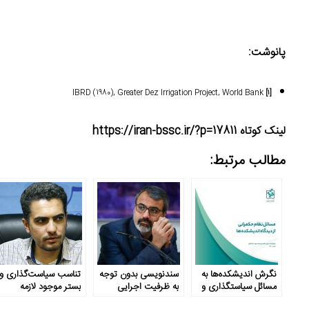
پانوشت:
IBRD (1980), Greater Dez Irrigation Project, World Bank
[۱]
لینک کوتاه https://iran-bssc.ir/?p=17811
مطالب مرتبط:
نگرش اندیشکده‌ها به
سندنویسی بدون توجه
تناسب سیاست‌گذاری و
مسائل سیاستگذاری و
به ظرفیت اجرایی
بستر موجود لازمه
حکمرانی در ایران
توسعه است