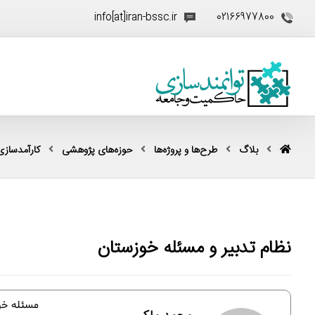
info[at]iran-bssc.ir
02166977800
بلاگ
طرح‌ها و پروژه‌ها
حوزه‌های پژوهشی
کارآمدسازی
نظام تدبیر و مسئله خوزستان
مسئله خوز