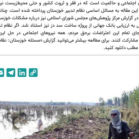
ی اجتماعی و حاکمیت است که در فقر و ثروت کشور و حتی محیط‌زیست نیز 
ر گزارش مرکز پژوهش‌های مجلس شورای اسلامی نیز درباره مشکلات خوزست
به ارزیابی بانک جهانی از پروژه ساخت سد دز نیز استناد شد. اگر نظام تد
جای تمام این اعتراضات برحق مردم، همه نیروهای اجتماعی در حل ای
 مشارکت کنند. برای مطالعه بیشتر می‌توانید گزارش «مسئله خوزستان: نظام 
 مطلب دانلود کنید.
T
L
C
e
i
o
l
n
p
e
k
y
g
e
L
r
d
i
a
I
n
m
n
k