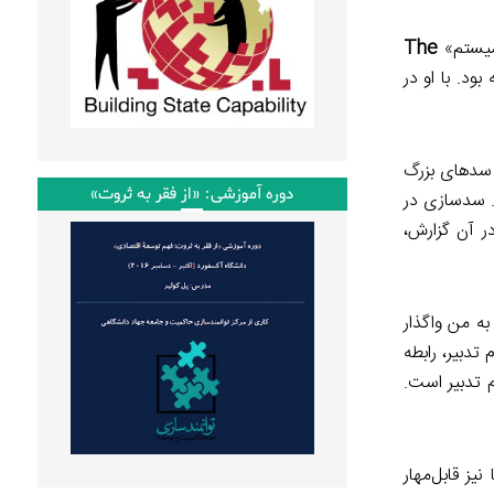
The
ود. با او در
 سدهای بزرگ
دوره آموزشی: «از فقر به ثروت»
م. سدسازی در
ر آن گزارش،
به من واگذار
تدبیر، رابطه
 تدبیر است.
ز قابل‌مهار