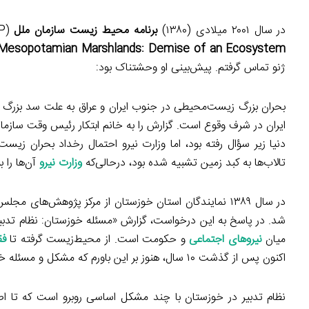
در سال ۲۰۰۱ میلادی (۱۳۸۰)
برنامه محیط زیست سازمان ملل
(UNEP) گزارشی تحت عنوان «تالاب‌های بین‌النهرین: اضمحلال یک اکوسیستم»
Mesopotamian Marshlands: Demise of an Ecosystem
ژنو تماس گرفتم. پیش‌بینی او وحشتناک بود:
بحران بزرگ زیست‌محیطی در جنوب ایران و عراق به علت سد بزرگ آ
ایران در شرف وقوع است. گزارش را به خانم ابتکار رئیس وقت سازمان
دنیا زیر سؤال رفته بود، اما وزارت نیرو احتمال رخداد بحران زیس
تالاب‌ها به کبد زمین تشبیه شده بود، درحالی‌که
وزارت نیرو
آن‌ها را ب
در سال ۱۳۸۹ نمایندگان استان خوزستان از مرکز پژوهش‌ها
شد. در پاسخ به این درخواست، گزارش «مسئله خوزستان: نظام تدبیر» 
میان
نیروهای اجتماعی
و حکومت است. از محیط‌زیست گرفته تا
فق
اکنون پس از گذشت ۱۰ سال، هنوز بر این باورم که مشکل و مسئله خوزستان، نظام تدبیر در سطح استان و در سطح کشور است.
نظام تدبیر در خوزستان با چند مشکل اساسی روبرو است که تا اصلا