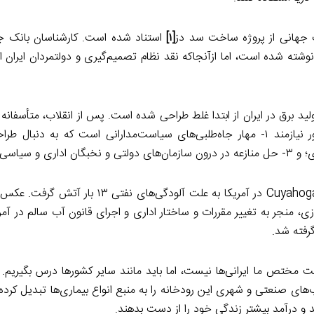
نک جهانی از پروژه ساخت سد دز
[۱]
استناد شده است. کارشناسان بانک جه
خت سد دز در این پروژه مشارکت داشتند. گزارش در سال ۱۹۸۰ نوشته شده است، اما ازآنجاکه نقد نظام تصمیم‌گیری و دولتمرد
د برق در ایران از ابتدا غلط طراحی شده است. پس از انقلاب، متأسفانه
غلط نه‌تنها اصلاح نشد، بلکه تقویت گشت. اصلاح وضعیت کشور نیازمند ۱- مهار جاه‌طلبی‌های سیاست‌مدارانی است که ب
درهرحال، امید را نباید از دست داد. در سال ۱۹۶۹ رودخانه Cuyahoga River در آمریکا به علت
 منجر به تغییر مقررات و ساختار اداری و اجرای قانون آب سالم در آمر
 مختص ما ایرانی‌ها نیست، اما باید مانند سایر کشورها درس بگیریم. د
‌های صنعتی و شهری این رودخانه را به منبع انواع بیماری‌ها تبدیل کرده ب
ید و درآمد بیشتر زندگی خود را از دست بدهند.