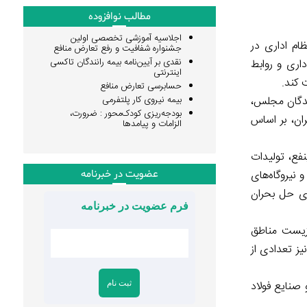
مطالب نوافزوده
اجلاسیه آموزشی تخصصی اولین
ام اداری در
جشنواره شفافیت و رفع تعارض منافع
نقدی بر آیین‌نامه بیمه رانندگان تاکسی
اری و روابط
اینترنتی
 کند.
حسابرسی تعارض منافع
ندگان مجلس،
بیمه نیروی کار پلتفرمی
بودجه‌ریزی کودک‌محور : ضرورت،
ران، بر اساس
الزامات و پیامدها
فع، تولیدات
نیروگاه‌های
عضویت در خبرنامه
ای حل بحران
فرم عضویت در خبرنامه
 تاکنون ۱۳۰۰ سد برچیده شده است (dam removal) تا محیط‌زیست مناطق
ز تعدادی از
صنایع فولاد