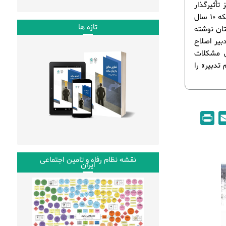
تأثیرگذار
است. در این مقاله به مسائل اساسی نظام تدبیر خوزستان پرداخته شده است. چنانکه 10 سال
تازه ها
ان نوشته
بیر اصلاح
ن مشکلات
تدبیر» را
P
E
r
m
i
a
n
i
نقشه نظام رفاه و تامین اجتماعی
ایران
t
l