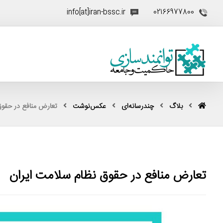
info[at]iran-bssc.ir
02166977800
بلاگ
چندرسانه‌ای
عکس‌نوشت
تعارض منافع در حقوق
تعارض منافع در حقوق نظام سلامت ایران