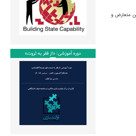
ین متعارض و
دوره آموزشی: «از فقر به ثروت»