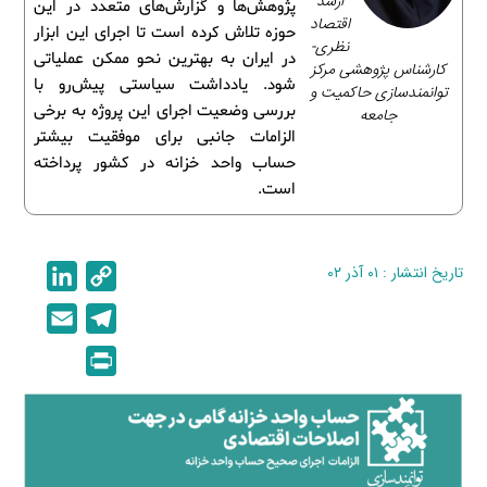
ارشد
پژوهش‌ها و گزارش‌های متعدد در این
اقتصاد
حوزه تلاش کرده است تا اجرای این ابزار
نظری-
در ایران به بهترین نحو ممکن عملیاتی
کارشناس پژوهشی مرکز
شود. یادداشت سیاستی پیش‌رو با
توانمندسازی حاکمیت و
بررسی وضعیت اجرای این پروژه به برخی
جامعه
الزامات جانبی برای موفقیت بیشتر
حساب واحد خزانه در کشور پرداخته
است.
تاریخ انتشار : ۰۱ آذر ۰۲
C
L
i
o
E
T
n
p
m
e
P
k
y
a
l
r
e
L
i
e
i
d
i
l
g
n
I
n
r
t