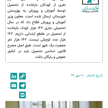
نفری از کودکان بازمانده از تحصیل
توسط آموزش و پرورش به بهزیستی
خوزستان ارسال شده است. معاون وزیر
آموزش و پرورش اطلاع داد که در سال
تحصیلی جاری ۱۴۲ هزار کودک بازمانده
از تحصیل در مقطع ابتدایی داریم. ۱۴۲
هزار عدد کوچکی نیست. ۱۴۲ هزار نفر
جمعیت یک شهر است. طبق اصل مصرح
قانون اساسی تحصیل باید در کشور
عمومی و رایگان باشد.
تاریخ انتشار : ۲۰ مهر ۹۹
C
L
i
o
E
T
n
p
m
e
P
k
y
a
l
r
e
L
i
e