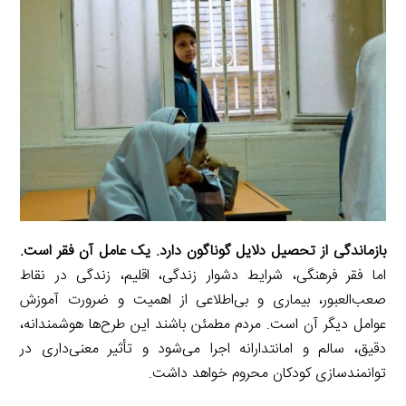
i
d
i
l
g
n
I
n
r
t
n
k
a
m
بازماندگی از تحصیل دلایل گوناگون دارد. یک عامل آن فقر است.
اما فقر فرهنگی، شرایط دشوار زندگی، اقلیم، زندگی در نقاط
صعب‌العبور، بیماری و بی‌اطلاعی از اهمیت و ضرورت آموزش
عوامل دیگر آن است. مردم مطمئن باشند این طرح‌ها هوشمندانه،
دقیق، سالم و امانتدارانه اجرا می‌شود و تأثیر معنی‌داری در
توانمندسازی کودکان محروم خواهد داشت.