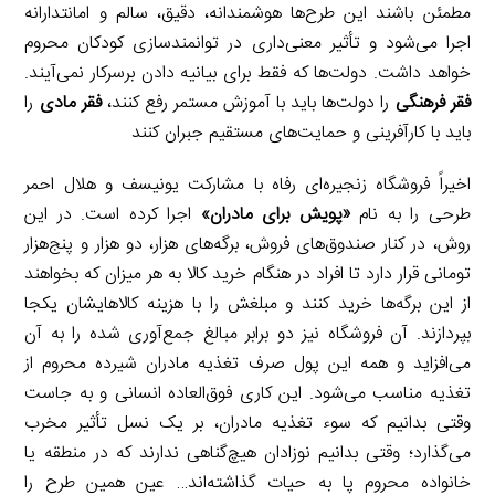
مطمئن باشند این طرح‌ها هوشمندانه، دقیق، سالم و امانتدارانه
اجرا می‌شود و تأثیر معنی‌داری در توانمندسازی کودکان محروم
خواهد داشت. دولت‌ها که فقط برای بیانیه دادن برسرکار نمی‌آیند.
فقر فرهنگی
را دولت‌ها باید با آموزش مستمر رفع کنند،
فقر مادی
را
باید با کارآفرینی و حمایت‌های مستقیم جبران کنند
اخیراً فروشگاه زنجیره‌ای رفاه با مشارکت یونیسف و هلال احمر
طرحی را به نام
«
پویش برای مادران
»
اجرا کرده است. در این
روش، در کنار صندوق‌های فروش، برگه‌های هزار، دو هزار و پنج‌هزار
تومانی قرار دارد تا افراد در هنگام خرید کالا به هر میزان که بخواهند
از این برگه‌ها خرید کنند و مبلغش را با هزینه کالاهایشان یکجا
بپردازند. آن فروشگاه نیز دو برابر مبالغ جمع‌آوری شده را به آن
می‌افزاید و همه این پول صرف تغذیه مادران شیرده محروم از
تغذیه مناسب می‌شود. این کاری فوق‌العاده انسانی و به جاست
وقتی بدانیم که سوء‌ تغذیه مادران، بر یک نسل تأثیر مخرب
می‌گذارد؛ وقتی بدانیم نوزادان هیچ‌گناهی ندارند که در منطقه یا
خانواده محروم پا به حیات گذاشته‌اند… عین‌ همین طرح را