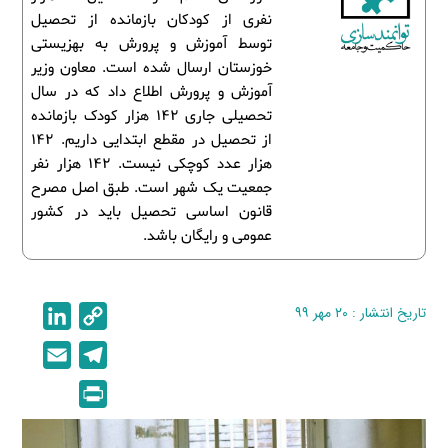
نفری از کودکان بازمانده از تحصیل
توسط آموزش و پرورش به بهزیستی
خوزستان ارسال شده است. معاون وزیر
آموزش و پرورش اطلاع داد که در سال
تحصیلی جاری ۱۴۲ هزار کودک بازمانده
از تحصیل در مقطع ابتدایی داریم. ۱۴۲
هزار عدد کوچکی نیست. ۱۴۲ هزار نفر
جمعیت یک شهر است. طبق اصل مصرح
قانون اساسی تحصیل باید در کشور
عمومی و رایگان باشد.
تاریخ انتشار : ۲۰ مهر ۹۹
C
L
i
o
E
T
n
p
m
e
P
k
y
a
l
r
e
L
i
e