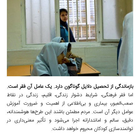
i
d
i
l
g
n
I
n
r
t
n
k
a
m
بازماندگی از تحصیل دلایل گوناگون دارد. یک عامل آن فقر است.
اما فقر فرهنگی، شرایط دشوار زندگی، اقلیم، زندگی در نقاط
صعب‌العبور، بیماری و بی‌اطلاعی از اهمیت و ضرورت آموزش
عوامل دیگر آن است. مردم مطمئن باشند این طرح‌ها هوشمندانه،
دقیق، سالم و امانتدارانه اجرا می‌شود و تأثیر معنی‌داری در
توانمندسازی کودکان محروم خواهد داشت.