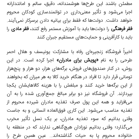
مطمئن باشند این طرح‌ها هوشمندانه، دقیق، سالم و امانتدارانه
اجرا می‌شود و تأثیر معنی‌داری در توانمندسازی کودکان محروم
خواهد داشت. دولت‌ها که فقط برای بیانیه دادن برسرکار نمی‌آیند.
فقر فرهنگی
را دولت‌ها باید با آموزش مستمر رفع کنند،
فقر مادی
را
باید با کارآفرینی و حمایت‌های مستقیم جبران کنند
اخیراً فروشگاه زنجیره‌ای رفاه با مشارکت یونیسف و هلال احمر
طرحی را به نام
«
پویش برای مادران
»
اجرا کرده است. در این
روش، در کنار صندوق‌های فروش، برگه‌های هزار، دو هزار و پنج‌هزار
تومانی قرار دارد تا افراد در هنگام خرید کالا به هر میزان که بخواهند
از این برگه‌ها خرید کنند و مبلغش را با هزینه کالاهایشان یکجا
بپردازند. آن فروشگاه نیز دو برابر مبالغ جمع‌آوری شده را به آن
می‌افزاید و همه این پول صرف تغذیه مادران شیرده محروم از
تغذیه مناسب می‌شود. این کاری فوق‌العاده انسانی و به جاست
وقتی بدانیم که سوء‌ تغذیه مادران، بر یک نسل تأثیر مخرب
می‌گذارد؛ وقتی بدانیم نوزادان هیچ‌گناهی ندارند که در منطقه یا
خانواده محروم پا به حیات گذاشته‌اند… عین‌ همین طرح را