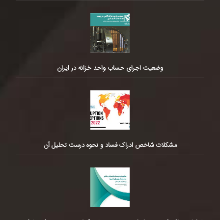
وضعیت اجرای حساب واحد خزانه در ایران
مشکلات شاخص ادراک فساد و نحوه درست تحلیل آن