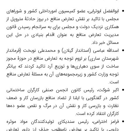
ابوالفضل ابوترابی، عضو کمیسیون امورداخلی کشور و شوراهای
مجلس با تاکید بر نقش تعارض منافع در بروز حادثۀ متروپل از
همکاری نزدیک دولت و مجلس برای به سرانجام رسیدن قانون
مدیریت تعارض منافع به عنوان اقدام بنیادی در حل این
مسائل خبر داد.
اسدالله عباسی (استاندار گیلان) و محمدعلی نوبخت (فرماندار
شهرستان ساری) بر لزوم توجه به تعارض منافع در حوزۀ مجوز
ساخت از سوی دهیاری‌ها و توزیع آرد تاکید کردند که بیانگر
توجه وزارت کشور و زیرمجموعه‌های آن به مسئلۀ تعارض منافع
است.
اکبر شوکت، رئیس کانون انجمن صنفی کارگران ساختمانی
کشور در گفتگویی با ایلنا از تضاد منافع بازرسان کار و ضعف
نظارت و بازرسی کار و نقش آن در مرگ و نقص عضو ده‌ها
کارگران انتقاد کرده است.
فرامز اختراعی، رئیس سندیکای تولیدکنندگان مواد موثره
دارویی با تاکید بر عوارض نامطلوب حذف ارز دارو، تعارض