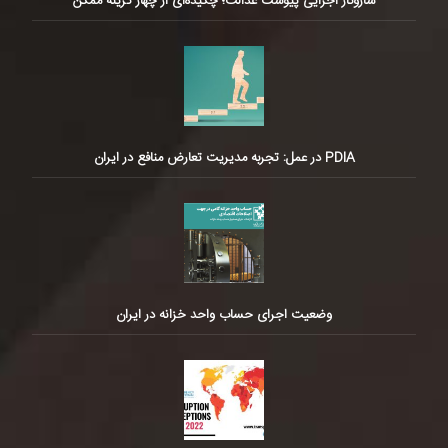
سازوکار اجرایی پیوست عدالت؛ چکیده‌ای از چهار گزینه ممکن
PDIA در عمل: تجربه مدیریت تعارض منافع در ایران
وضعیت اجرای حساب واحد خزانه در ایران