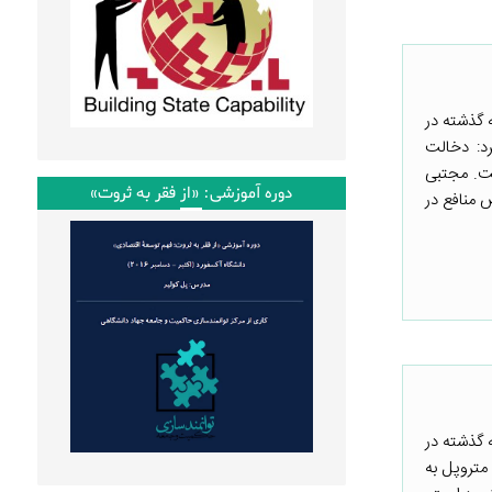
 گذشته در
د: دخالت
ست. مجتبی
دوره آموزشی: «از فقر به ثروت»
 منافع در
 گذشته در
تروپل به