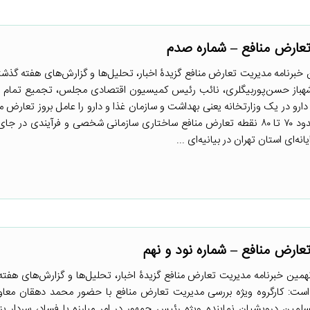
عارض منافع – شماره صدم
برنامه مدیریت تعارض منافع گزیدۀ اخبار، تحلیل‌ها و گزارش‌های هفته گذشت
هباز حسن‌پوربیگلری، نائب رئیس کمیسیون اقتصادی مجلس، تجمیع تمام ام
ر دارو در یک وزارتخانه یعنی بهداشت و سازمان غذا و دارو را عامل بروز تعارض م
کرد. بابک نگاهداری، رئیس مرکز پژوهش‌های مجلس، از شناسایی حدود ۷۰ تا ۸۰ نقطه تعارض منافع ساختاری سازمانی شخصی و فرآین
‌ای استان تهران در بیانیه‌ای ...
ارض منافع – شماره نود و نهم
همین خبرنامه مدیریت تعارض منافع گزیدۀ اخبار، تحلیل‌ها و گزارش‌های هفته
است: کارگروه ویژه بررسی مدیریت تعارض منافع با حضور محمد دهقان معا
لمین درویشیان نماینده ویژه رئیس جمهور در امر مبارزه با فساد، سردار 