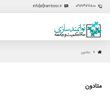
info[at]iran-bssc.ir
02166977800
متادون
متادون