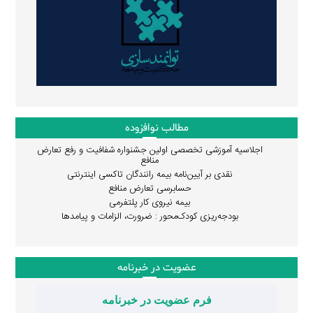
مطالب نوافزوده
اجلاسیه آموزشی تخصصی اولین جشنواره شفافیت و رفع تعارض
منافع
نقدی بر آیین‌نامه بیمه رانندگان تاکسی اینترنتی
حسابرسی تعارض منافع
بیمه نیروی کار پلتفرمی
بودجه‌ریزی کودک‌محور : ضرورت، الزامات و پیامدها
عضویت در خبرنامه
فرم عضویت در خبرنامه