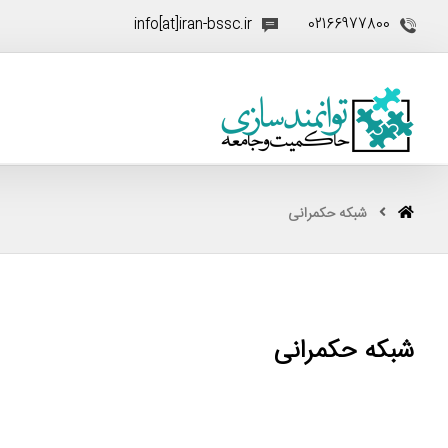
info[at]iran-bssc.ir
02166977800
شبکه حکمرانی
شبکه حکمرانی