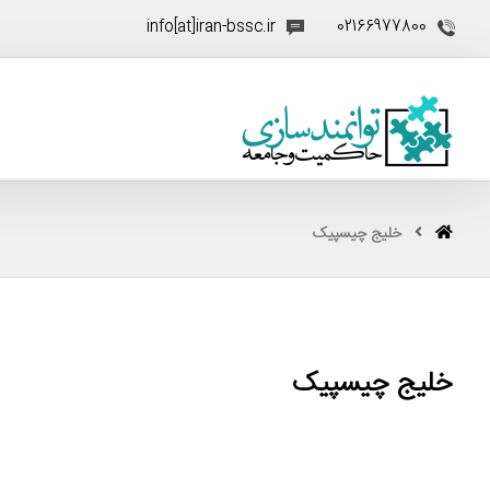
info[at]iran-bssc.ir
02166977800
خلیج چیسپیک
خلیج چیسپیک